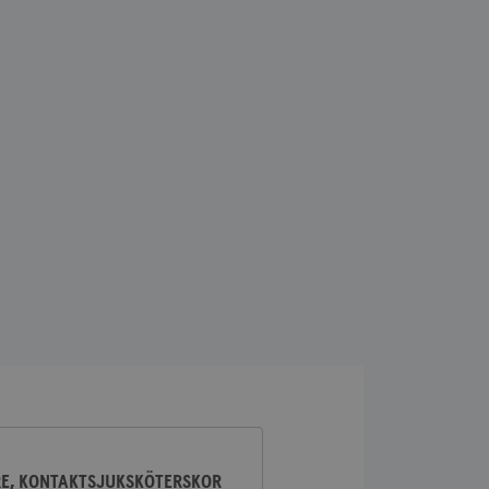
lick och utför
ren använder
am som
n han besökte
lick och utför
ren använder
am som
n han besökte
ifierar och känner
tad reklam.
RE, KONTAKTSJUKSKÖTERSKOR