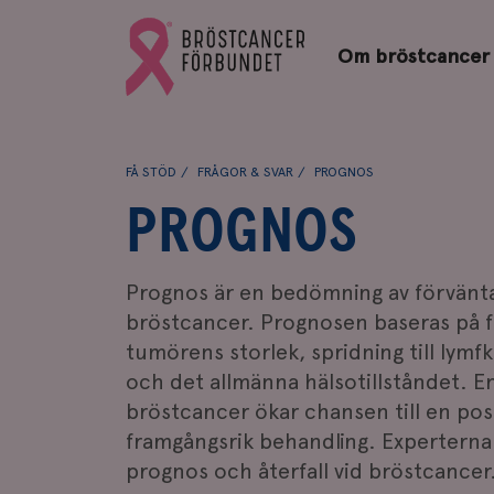
Bröstcancerförbundets
Gå
startsida
Om bröstcancer
till
Bröstcancerförbundets
startsida
FÅ STÖD
FRÅGOR & SVAR
PROGNOS
PROGNOS
Prognos är en bedömning av förväntat
bröstcancer. Prognosen baseras på f
tumörens storlek, spridning till lymf
och det allmänna hälsotillståndet. En
bröstcancer ökar chansen till en pos
framgångsrik behandling. Experterna 
prognos och återfall vid bröstcancer