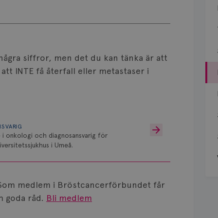
 några siffror, men det du kan tänka är att
att INTE få återfall eller metastaser i
NSVARIG
 i onkologi och diagnosansvarig för
versitetssjukhus i Umeå.
Som medlem i Bröstcancerförbundet får
 goda råd.
Bli medlem