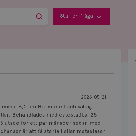
Ställ en fråga
Sök
2026-05-21
,luminal B,2 cm.Hormonell och väldigt
körtlar. Behandlades med cytostatika, 25
r. Slutade för ett par månader sedan med
 chanser är att få återfall eller metastaser