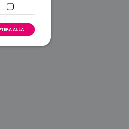
PTERA ALLA
bbplatsen kan inte
ändare.
n är utformad för
av
m-tjänsten för att
 cookie. Det är
banner fungerar