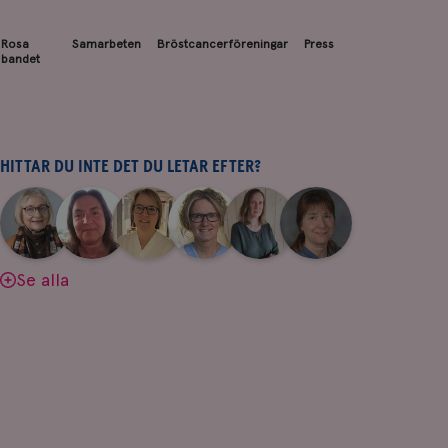
Rosa
Samarbeten
Bröstcancerföreningar
Press
bandet
HITTAR DU INTE DET DU LETAR EFTER?
|
|
|
|
|
|
Aina
Anne
Fredrika
Jeanette
Maria
Yvette
Johnsson
Andersson
Killander
Bäcklund
Edegran
Andersson
Se alla