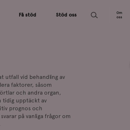
Sök
Om
Få stöd
Stöd oss
oss
 utfall vid behandling av
lera faktorer, såsom
körtlar och andra organ,
 tidig upptäckt av
itiv prognos och
svarar på vanliga frågor om
.