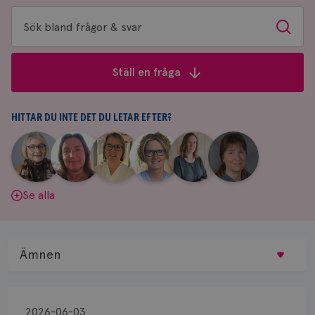
Sök
Sök
bland
frågor
Ställ en fråga
&
svar
HITTAR DU INTE DET DU LETAR EFTER?
|
|
|
|
|
|
Aina
Anne
Fredrika
Jeanette
Maria
Yvette
Johnsson
Andersson
Killander
Bäcklund
Edegran
Andersson
Se alla
Ämnen
Behandling
2026-06-03