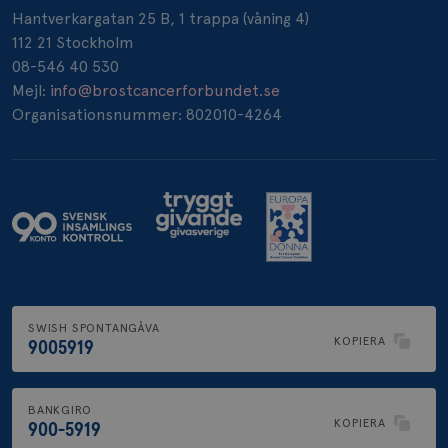
Hantverkargatan 25 B, 1 trappa (våning 4)
112 21 Stockholm
_pin_unauth
1 år
Pinterest Inc.
.brostcancerforbundet.se
08-546 40 530
Mejl:
info@brostcancerforbundet.se
Organisationsnummer: 802010-4264
SWISH SPONTANGÅVA
KOPIERA
9005919
BANKGIRO
KOPIERA
900-5919