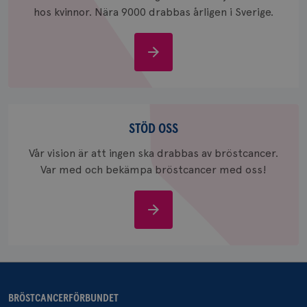
månad
Google A
hos kvinnor. Nära 9000 drabbas årligen i Sverige.
ar_debug
.pinterest.com
1 år
bevara s
_gid
1 dag
Denna co
Google LLC
Google A
.brostcancerforbundet.se
Om
och uppd
bröstcancer
värde fö
och anvä
och spår
IDE
1 år
Google LLC
Stöd
.doubleclick.net
oss
STÖD OSS
Vår vision är att ingen ska drabbas av bröstcancer.
Var med och bekämpa bröstcancer med oss!
Stöd
oss
_gcl_au
3
Google LLC
månad
.brostcancerforbundet.se
BRÖSTCANCERFÖRBUNDET