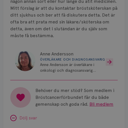
Strålning
någon annan sort eller hur länge du ätit medicinen.
Mitt förslag är att du kontaktar bröstsköterskan på
Vätska
ditt sjukhus och ber att få diskutera detta. Det är
ofta bra att prata med sin läkare/sköterska om
detta, även om det i slutändan är du själv som
måste få bestämma.
Anne Andersson
ÖVERLÄKARE OCH DIAGNOSANSVARIG
Anne Andersson är överläkare i
onkologi och diagnosansvarig
för bröstcancer vid Norrlands
Universitetssjukhus i Umeå.
Behöver du mer stöd? Som medlem i
Bröstcancerförbundet får du både
gemenskap och goda råd.
Bli medlem
Dölj svar