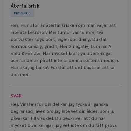
Biopsi
Återfallsrisk
PROGNOS
Biverkningar
Hej, Hur stor är återfallsrisken om man väljer att
Bröstvårta
inte äta Letrozol? Min tumör var 16 mm, två
portvakter togs bort, ingen spridning. Duktal
Knöl
hormonkänslig, grad 1, Her 2 negativ, Luminal A
med Ki-67 3%. Har mycket kraftiga biverkningar
Läkemedel
och funderar på att inte ta denna sortens medicin.
Typ av bröstcancer
Hur ska jag tänka? Förstår att det bästa är att ta
den men.
Smärta
Visa svar
Prognos
SVAR:
Hej. Vinsten för din del kan jag tycka är ganska
Risker
begränsad, även om jag inte vet din ålder, som ju
påverkar till viss del. Du beskriver att du har
Spridd bröstcancer
mycket biverkningar, jag vet inte om du fått prova