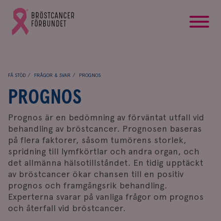
startsida
Gå
till
Bröstcancerförbundets
startsida
FÅ STÖD
FRÅGOR & SVAR
PROGNOS
PROGNOS
Prognos är en bedömning av förväntat utfall vid
behandling av bröstcancer. Prognosen baseras
på flera faktorer, såsom tumörens storlek,
spridning till lymfkörtlar och andra organ, och
det allmänna hälsotillståndet. En tidig upptäckt
av bröstcancer ökar chansen till en positiv
prognos och framgångsrik behandling.
Experterna svarar på vanliga frågor om prognos
och återfall vid bröstcancer.