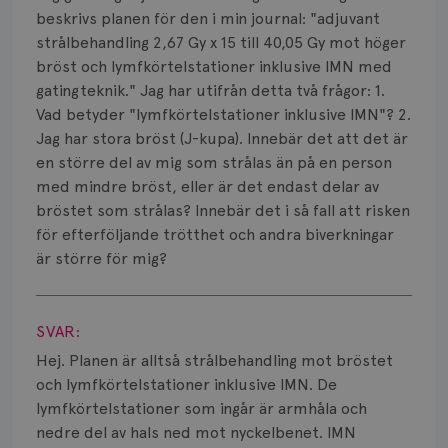
Bröstvårta
beskrivs planen för den i min journal: "adjuvant
strålbehandling 2,67 Gy x 15 till 40,05 Gy mot höger
Knöl
bröst och lymfkörtelstationer inklusive IMN med
gatingteknik." Jag har utifrån detta två frågor: 1.
Läkemedel
Vad betyder "lymfkörtelstationer inklusive IMN"? 2.
Typ av bröstcancer
Jag har stora bröst (J-kupa). Innebär det att det är
en större del av mig som strålas än på en person
Smärta
med mindre bröst, eller är det endast delar av
bröstet som strålas? Innebär det i så fall att risken
Prognos
för efterföljande trötthet och andra biverkningar
är större för mig?
Risker
Visa svar
Spridd bröstcancer
SVAR:
Strålning
Hej. Planen är alltså strålbehandling mot bröstet
och lymfkörtelstationer inklusive IMN. De
Vätska
lymfkörtelstationer som ingår är armhåla och
nedre del av hals ned mot nyckelbenet. IMN