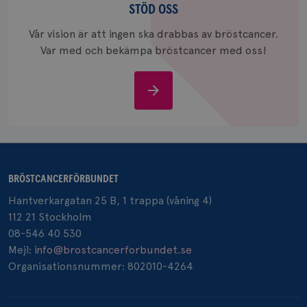
oss
STÖD OSS
_gcl_au
3
Google LLC
månad
.brostcancerforbundet.se
Vår vision är att ingen ska drabbas av bröstcancer.
Var med och bekämpa bröstcancer med oss!
Stöd
oss
_pin_unauth
1 år
Pinterest Inc.
.brostcancerforbundet.se
BRÖSTCANCERFÖRBUNDET
Hantverkargatan 25 B, 1 trappa (våning 4)
112 21 Stockholm
08-546 40 530
Mejl:
info@brostcancerforbundet.se
Organisationsnummer: 802010-4264