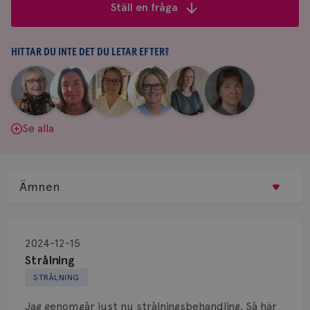
frågor
Ställ en fråga
&
svar
HITTAR DU INTE DET DU LETAR EFTER?
|
|
|
|
|
|
Aina
Anne
Fredrika
Jeanette
Maria
Yvette
Johnsson
Andersson
Killander
Bäcklund
Edegran
Andersson
Se alla
Ämnen
Behandling
2024-12-15
Biopsi
Strålning
STRÅLNING
Biverkningar
Jag genomgår just nu strålningsbehandling. Så här