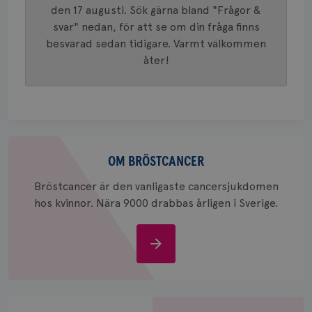
generer
den 17 augusti. Sök gärna bland "Frågor &
klientid
svar" nedan, för att se om din fråga finns
i varje 
webbpla
besvarad sedan tidigare. Varmt välkommen
att berä
session
åter!
för
webbpla
_ga_W8VXKBRK9Y
.brostcancerforbundet.se
1 år 1
Denna c
månad
Google A
ar_debug
.pinterest.com
1 år
bevara s
_gid
1 dag
Denna co
Google LLC
Om
Google A
.brostcancerforbundet.se
och uppd
bröstcancer
OM BRÖSTCANCER
värde fö
och anvä
och spår
Bröstcancer är den vanligaste cancersjukdomen
hos kvinnor. Nära 9000 drabbas årligen i Sverige.
IDE
1 år
Google LLC
.doubleclick.net
Om
bröstcancer
Stöd