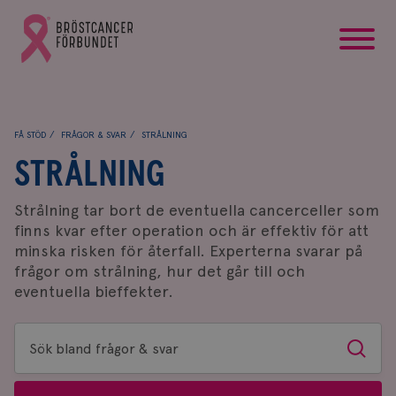
startsida
Gå
till
Bröstcancerförbundets
startsida
FÅ STÖD
FRÅGOR & SVAR
STRÅLNING
STRÅLNING
Strålning tar bort de eventuella cancerceller som
finns kvar efter operation och är effektiv för att
minska risken för återfall. Experterna svarar på
frågor om strålning, hur det går till och
eventuella bieffekter.
Sök
Sök
bland