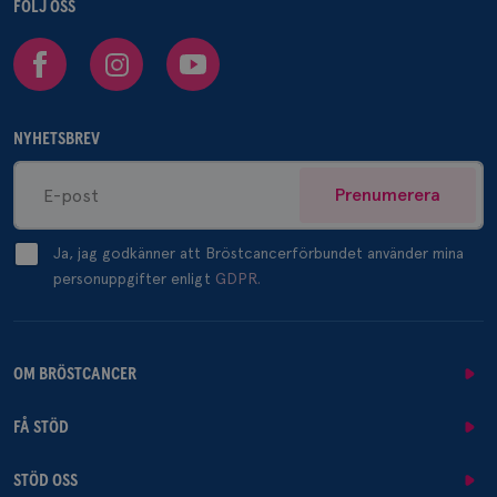
FÖLJ OSS
Facebook
Instagram
Youtube
NYHETSBREV
Prenumerera
Ja, jag godkänner att Bröstcancerförbundet använder mina
personuppgifter enligt
GDPR.
OM BRÖSTCANCER
FÅ STÖD
STÖD OSS