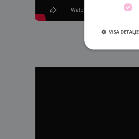
VISA DETALJ
Strikt nödvändiga ka
användas ordentligt 
Namn
sessionid
csrftoken
CookieScriptConse