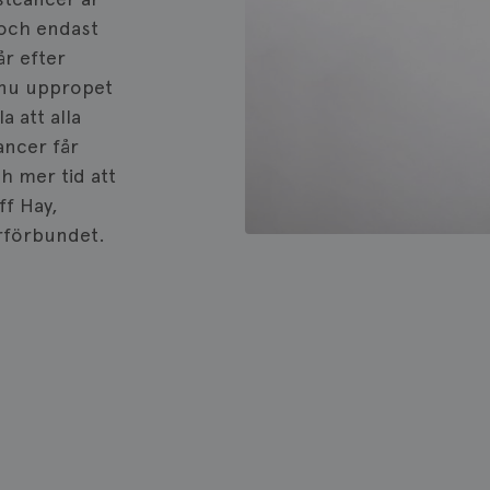
att räkna och spåra sidvisningar.
fungerar.
, och endast
1 år
Denna cookie ställs in av Doublec
Google LLC
information om hur slutanvända
år efter
.doubleclick.net
webbplatsen och eventuell rekl
i nu uppropet
slutanvändaren kan ha sett inna
nämnda webbplats.
a att alla
3
Denna cookie ställs in av Doublec
Google LLC
ancer får
månader
information om hur slutanvända
.brostcancerforbundet.se
webbplatsen och eventuell rekl
h mer tid att
slutanvändaren kan ha sett inna
nämnda webbplats.
ff Hay,
1 år
Registrerar ett unikt ID som ident
Pinterest Inc.
rförbundet.
igen användaren. Används för rik
.brostcancerforbundet.se