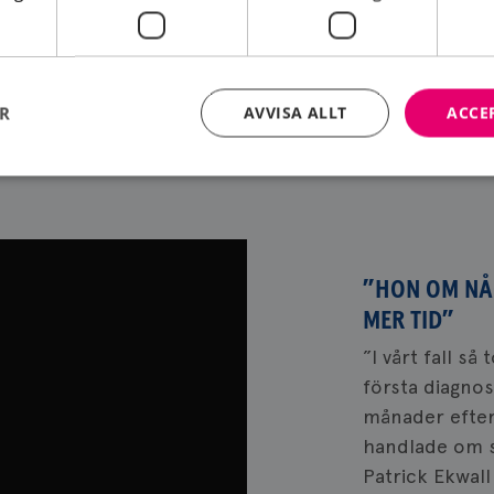
ER
AVVISA ALLT
ACCE
Strikt nödvändigt
Prestanda
Inriktning
Funktioner
kor tillåter kärnwebbplatsfunktioner som användarinloggning och kontohantering. We
utan strikt nödvändiga cookies.
”HON OM NÅ
Leverantör
/
Domän
Utgång
Beskrivning
MER TID”
brostcancerforbundet.se
1 år
Denna cookie används för inloggade anv
”I vårt fall så
brostcancerforbundet.se
11
Denna cookie är kopplad till Django
första diagno
månader
webbutvecklingsplattform för Python. De
4 veckor
att skydda en webbplats mot en viss typ 
månader efter a
programvaruattack på webbformulär.
handlade om s
nt
4 veckor
Denna cookie används av Cookie-Script.co
CookieScript
2 dagar
komma ihåg preferenserna för besökarens
.brostcancerforbundet.se
Patrick Ekwal
nödvändigt att Cookie-Script.com cookie