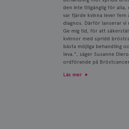
den inte tillgänglig för alla
IDE
var fjärde kvinna lever fem 
diagnos. Därför lanserar v
Ge mig tid, för att säkerställ
_gcl_au
kvinnor med spridd bröstc
bästa möjliga behandling oc
leva.", säger Susanne Diero
_pin_unauth
ordförande på Bröstcance
Läs mer