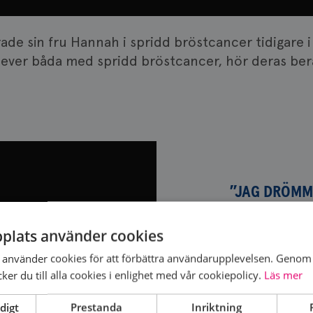
rade sin fru Hannah i spridd bröstcancer tidigare i
lever båda med spridd bröstcancer, hör deras berä
”JAG DRÖMME
STUDENTEN”
plats använder cookies
”Ingen operati
bara att broms
använder cookies för att förbättra användarupplevelsen. Genom 
tufft att få e
er du till alla cookies i enlighet med vår cookiepolicy.
Läs mer
Flora Sekulov
digt
Prestanda
Inriktning
att bröstcance