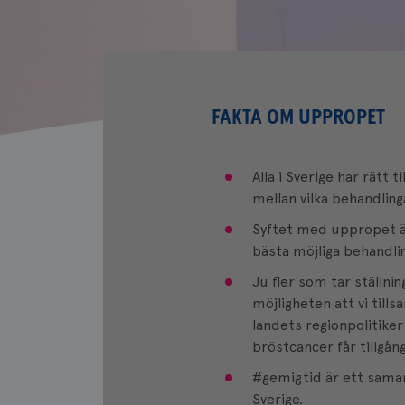
FAKTA OM UPPROPET
Alla i Sverige har rätt t
mellan vilka behandling
Syftet med uppropet är
bästa möjliga behandling
Ju fler som tar ställni
möjligheten att vi till
landets regionpolitiker
bröstcancer får tillgång
#gemigtid är ett sama
Sverige.