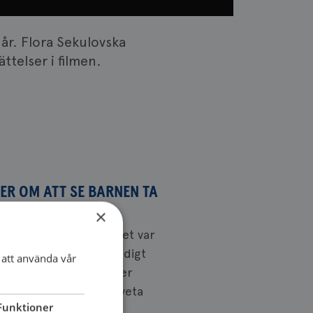
 år. Flora Sekulovska
ttelser i filmen.
R OM ATT SE BARNEN TA
×
on, ingen strålning, det var
a. Det var väldigt, väldigt
att använda vår
tt sådant besked”, säger
ska, om när hon fick veta
Funktioner
rn hade spridit sig.