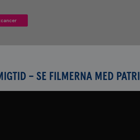
tcancer
IGTID – SE FILMERNA MED PATRI