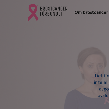
Bröstcancerförbundets
Gå
startsida
Om bröstcancer
till
Bröstcancerförbundets
startsida
Det fi
inte a
avgö
avslu