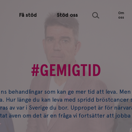
Sök
Om
Få stöd
Stöd oss
oss
#GEMIGTID
nns behandlingar som kan ge mer tid att leva. Men
lla. Hur länge du kan leva med spridd bröstcancer s
ras av var i Sverige du bor. Uppropet är för närva
tat även om det är en fråga vi fortsätter att jobb