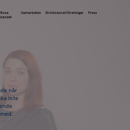
Rosa
Samarbeten
Bröstcancerföreningar
Press
bandet
 de når
ka inte
rande
a med.