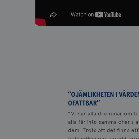
Namn
Namn
c_rid
YSC
_gat_UA-1577937-
VISITOR_PRIVACY_
37
_ga
__Secure-ROLLOU
”OJÄMLIKHETEN I VÅRDE
VISITOR_INFO1_LIV
OFATTBAR”
”Vi har alla drömmar om f
_ga_W8VXKBRK9Y
alla får inte samma chans a
ar_debug
dem. Trots att det finns eff
_gid
behandling mot spridd brö