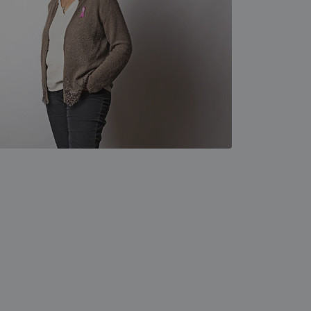
lick och utför
ren använder
am som
n han besökte
lick och utför
ren använder
am som
n han besökte
ifierar och känner
tad reklam.