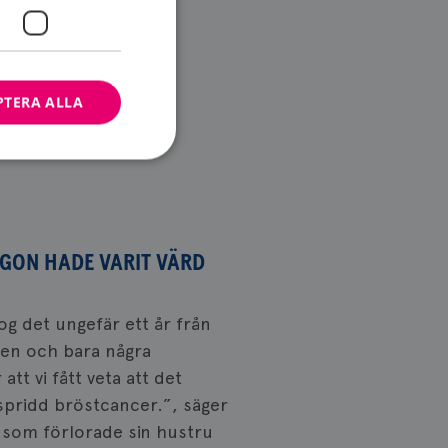
PTERA ALLA
bbplatsen kan inte
GON HADE VARIT VÄRD
ändare.
 tog det ungefär ett år från
sen och bara några
n är utformad för
av
tt vi fått veta att det
pridd bröstcancer.”, säger
m-tjänsten för att
 cookie. Det är
l som förlorade sin hustru
banner fungerar