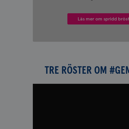
Läs mer om spridd brös
TRE RÖSTER OM #GEM