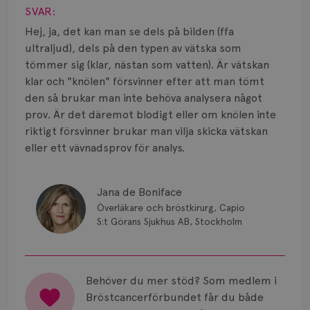
Smärta
SVAR:
Prognos
Hej, ja, det kan man se dels på bilden (ffa
ultraljud), dels på den typen av vätska som
Risker
tömmer sig (klar, nästan som vatten). Är vätskan
klar och "knölen" försvinner efter att man tömt
Spridd bröstcancer
den så brukar man inte behöva analysera något
prov. Är det däremot blodigt eller om knölen inte
Strålning
riktigt försvinner brukar man vilja skicka vätskan
eller ett vävnadsprov för analys.
Vätska
Jana de Boniface
Överläkare och bröstkirurg, Capio
S:t Görans Sjukhus AB, Stockholm
Behöver du mer stöd? Som medlem i
Bröstcancerförbundet får du både