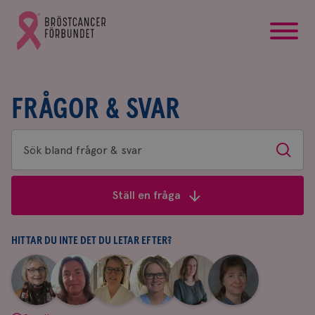
startsida
Gå
till
Bröstcancerförbundets
startsida
FRÅGOR & SVAR
Sök
Sök
bland
frågor
Ställ en fråga
&
svar
HITTAR DU INTE DET DU LETAR EFTER?
|
|
|
|
|
|
Aina
Anne
Fredrika
Jeanette
Maria
Yvette
Johnsson
Andersson
Killander
Bäcklund
Edegran
Andersson