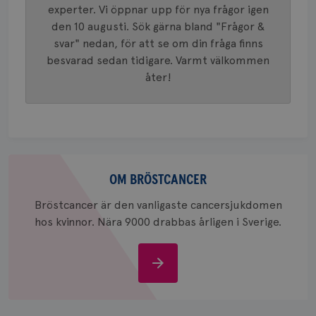
eller we
experter. Vi öppnar upp för nya frågor igen
sig till.
_gat-ka
den 10 augusti. Sök gärna bland "Frågor &
att beg
svar" nedan, för att se om din fråga finns
som regi
webbpla
besvarad sedan tidigare. Varmt välkommen
trafikvo
åter!
_ga
1 år 1
Detta c
Google LLC
månad
associe
.brostcancerforbundet.se
__Secure-ROLLOUT_TOKEN
.youtube.com
5
Universal
månad
en vikti
4 veck
Googles
analystj
VISITOR_INFO1_LIVE
5
Google LLC
används 
månad
.youtube.com
unika a
4 veck
Om
tilldela
generer
bröstcancer
OM BRÖSTCANCER
klientid
i varje 
webbpla
Bröstcancer är den vanligaste cancersjukdomen
att berä
hos kvinnor. Nära 9000 drabbas årligen i Sverige.
session
för
webbpla
Om
_ga_W8VXKBRK9Y
.brostcancerforbundet.se
1 år 1
Denna c
månad
Google A
ar_debug
.pinterest.com
1 år
bröstcancer
bevara s
_gid
1 dag
Denna co
Google LLC
Google A
.brostcancerforbundet.se