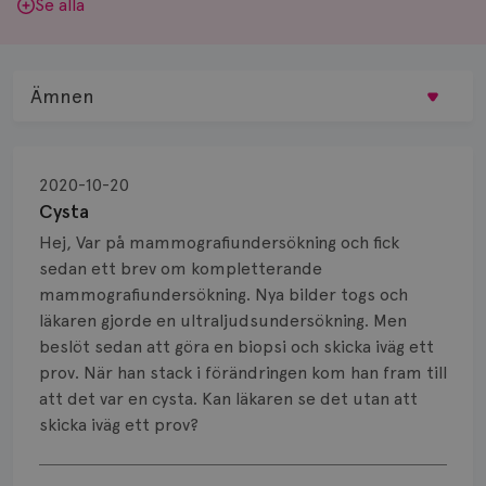
Se alla
Ämnen
Behandling
2020-10-20
Biopsi
Cysta
Hej, Var på mammografiundersökning och fick
Biverkningar
sedan ett brev om kompletterande
mammografiundersökning. Nya bilder togs och
Bröstvårta
läkaren gjorde en ultraljudsundersökning. Men
Knöl
beslöt sedan att göra en biopsi och skicka iväg ett
prov. När han stack i förändringen kom han fram till
Läkemedel
att det var en cysta. Kan läkaren se det utan att
skicka iväg ett prov?
Typ av bröstcancer
Visa svar