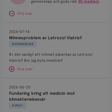
gemenskap och goda råd.
Bli medlem
Dölj svar
Minnesproblem
av
2026-07-14
Letrozol
Minnesproblem av Letrozol Viatris?
Viatris?
BIVERKNINGAR
Är det vanligt att minnet påverkas av Letrozol
Viatris? Bör jag byta medicin?
Visa svar
Fundering
kring
SVAR:
2026-06-25
alt
Fundering kring alt medicin mot
Hej. Oavsett vilken hormonsänkande behandling
medicin
klimakteriebesvär
(men även cytostatika) man får så kan en del
mot
ÖVRIGT
uppleva negativ påverkan på minnet. Prata din
klimakteriebesvär