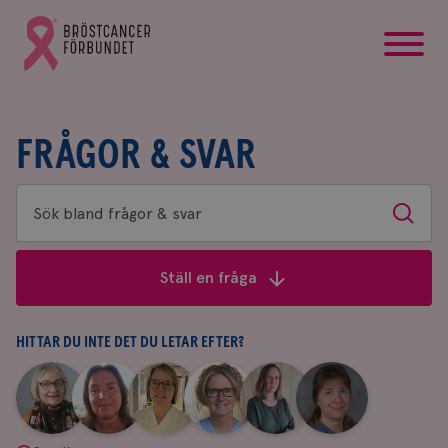
startsida
Gå
till
Bröstcancerförbundets
startsida
FRÅGOR & SVAR
Sök
Sök
bland
frågor
Ställ en fråga
&
svar
HITTAR DU INTE DET DU LETAR EFTER?
|
|
|
|
|
|
Aina
Anne
Fredrika
Jeanette
Maria
Yvette
Johnsson
Andersson
Killander
Bäcklund
Edegran
Andersson