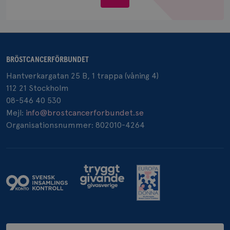
Google LLC
oss
.doubleclick.net
BRÖSTCANCERFÖRBUNDET
Hantverkargatan 25 B, 1 trappa (våning 4)
_gcl_au
3
Google LLC
112 21 Stockholm
månad
.brostcancerforbundet.se
08-546 40 530
Mejl:
info@brostcancerforbundet.se
Organisationsnummer: 802010-4264
_pin_unauth
1 år
Pinterest Inc.
.brostcancerforbundet.se