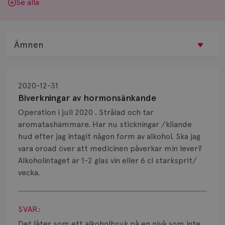
Se alla
Ämnen
Behandling
2020-12-31
Biopsi
Biverkningar av hormonsänkande
Operation i juli 2020 . Strålad och tar
Biverkningar
aromatashämmare. Har nu stickningar /kliande
hud efter jag intagit någon form av alkohol. Ska jag
Bröstvårta
vara oroad över att medicinen påverkar min lever?
Knöl
Alkoholintaget är 1-2 glas vin eller 6 cl starksprit/
vecka.
Läkemedel
Visa svar
Typ av bröstcancer
SVAR:
Det låter som ett alkoholbruk på en nivå som inte