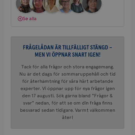
nöd
gemenskap och goda råd.
Bli medlem
Scr
Google
fun
Privacy Policy
Dölj svar
Se alla
Namn
Leverantör
/
Domän
Utgång
Beskriv
FRÅGELÅDAN ÄR TILLFÄLLIGT STÄNGD –
c_rid
.brostcancerforbundet.se
1 dag
Denna c
Namn
Leverantör
/
Domän
Utgån
MEN VI ÖPPNAR SNART IGEN!
att mäta
postutsk
YSC
Sessi
Google LLC
om mott
.youtube.com
Tack för alla frågor och stora engagemang.
länkar i
konverte
Nu är det dags för sommaruppehåll och tid
webbpla
för återhämtning för våra hårt arbetande
VISITOR_PRIVACY_METADATA
5
YouTube
_gat_UA-1577937-
.brostcancerforbundet.se
1
Detta är
månad
.youtube.com
experter. Vi öppnar upp för nya frågor igen
37
minut
cookie s
4 veck
Google A
den 17 augusti. Sök gärna bland "Frågor &
mönster
svar" nedan, för att se om din fråga finns
innehåll
identite
besvarad sedan tidigare. Varmt välkommen
eller we
sig till.
åter!
_gat-ka
att beg
som regi
webbpla