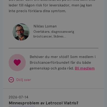
Smärta
leder till någon risk för leverskador, men jag kan
Prognos
inte precis förklara dina symtom.
Risker
Niklas Loman
Spridd bröstcancer
Överläkare, diagnosansvarig
bröstcancer, Skånes
universitetssjukhus i Lund.
Strålning
Vätska
Behöver du mer stöd? Som medlem i
Bröstcancerförbundet får du både
gemenskap och goda råd.
Bli medlem
Dölj svar
Minnesproblem
av
2026-07-14
Letrozol
Minnesproblem av Letrozol Viatris?