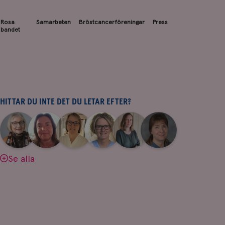
Rosa
Samarbeten
Bröstcancerföreningar
Press
bandet
HITTAR DU INTE DET DU LETAR EFTER?
|
|
|
|
|
|
Aina
Anne
Fredrika
Jeanette
Maria
Yvette
Johnsson
Andersson
Killander
Bäcklund
Edegran
Andersson
Se alla