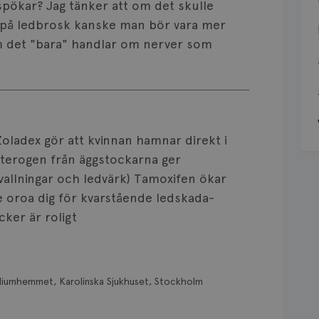
spökar? Jag tänker att om det skulle
t på ledbrosk kanske man bör vara mer
m det "bara" handlar om nerver som
! Zoladex gör att kvinnan hamnar direkt i
sterogen från äggstockarna ger
vallningar och ledvärk) Tamoxifen ökar
oroa dig för kvarstående ledskada-
cker är roligt
diumhemmet, Karolinska Sjukhuset, Stockholm