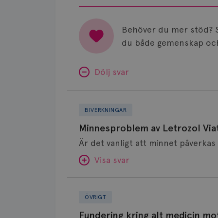
Behöver du mer stöd? 
du både gemenskap och
Dölj svar
Minnesproblem
av
BIVERKNINGAR
Letrozol
Minnesproblem av Letrozol Viat
Viatris?
Visa svar
Fundering
SVAR:
kring
ÖVRIGT
alt
Hej. Oavsett vilken hormonsänkan
Fundering kring alt medicin mo