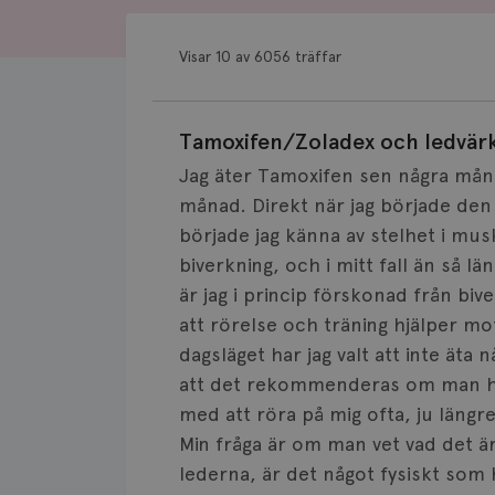
Visar 10 av 6056 träffar
Tamoxifen/Zoladex och ledvär
Jag äter Tamoxifen sen några måna
månad. Direkt när jag började de
började jag känna av stelhet i mus
biverkning, och i mitt fall än så lä
är jag i princip förskonad från bi
att rörelse och träning hjälper mot
dagsläget har jag valt att inte äta
att det rekommenderas om man har 
med att röra på mig ofta, ju längre 
Min fråga är om man vet vad det är
lederna, är det något fysiskt so