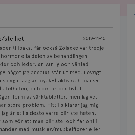
k/stelhet
2019-11-10
der tillbaka, får också Zoladex var tredje
n hormonella delen av behandlingen
kler och leder, en vanlig och väntad
nge något jag absolut står ut med. I övrigt
verkningar.Jag är mycket aktiv och märker
 stelheten, och det är positivt. I
 någon form av värktabletter, men jag vet
stora problem. Hittills klarar jag mig
jag är stilla desto värre blir stelheten.
 som gör att man blir stel och får ont i
m händer med muskler/muskelfibrer eller