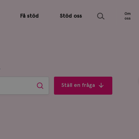
Sök
Om
Få stöd
Stöd oss
oss
R
Ställ en fråga
Sök