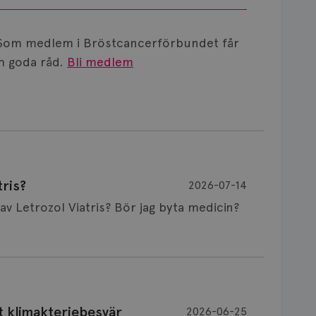
Som medlem i Bröstcancerförbundet får
 goda råd.
Bli medlem
ris?
2026-07-14
Är det vanligt att minnet påverkas av Letrozol Viatris? Bör jag byta medicin?
de behandling (men även cytostatika) man
t klimakteriebesvär
2026-06-25