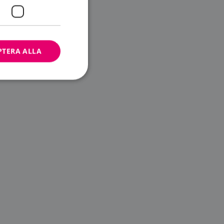
PTERA ALLA
bbplatsen kan inte
ändare.
n är utformad för
av
m-tjänsten för att
 cookie. Det är
banner fungerar