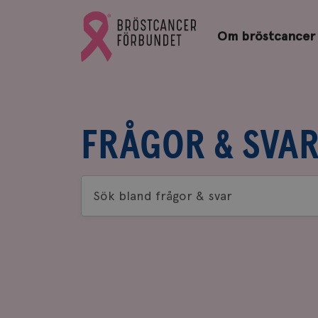
Bröstcancerförbundets
Gå
startsida
Om bröstcancer
till
Bröstcancerförbundets
startsida
FRÅGOR & SVA
Sök
bland
frågor
&
svar