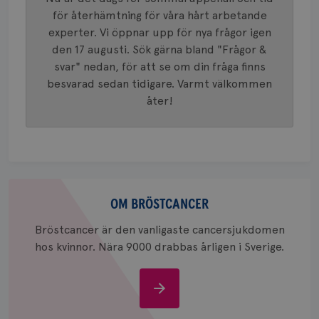
.youtube.com
unika a
4 veck
för återhämtning för våra hårt arbetande
tilldela
generer
experter. Vi öppnar upp för nya frågor igen
klientid
i varje 
den 17 augusti. Sök gärna bland "Frågor &
webbpla
svar" nedan, för att se om din fråga finns
att berä
session
besvarad sedan tidigare. Varmt välkommen
för
webbpla
åter!
_ga_W8VXKBRK9Y
.brostcancerforbundet.se
1 år 1
Denna c
månad
Google A
ar_debug
.pinterest.com
1 år
bevara s
_gid
1 dag
Denna co
Google LLC
Google A
.brostcancerforbundet.se
och uppd
Om
värde fö
och anvä
bröstcancer
OM BRÖSTCANCER
och spår
Bröstcancer är den vanligaste cancersjukdomen
IDE
1 år
Google LLC
.doubleclick.net
hos kvinnor. Nära 9000 drabbas årligen i Sverige.
Om
bröstcancer