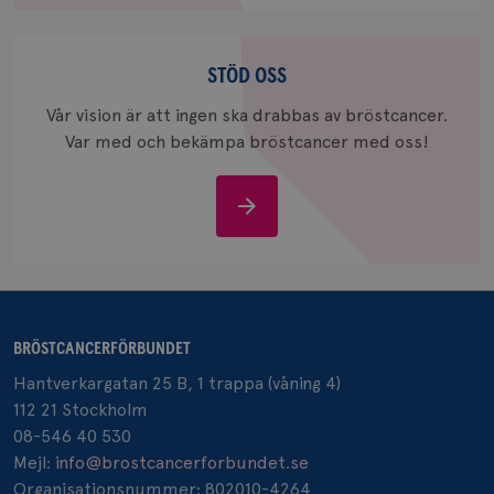
Stöd
_gcl_au
3
Google LLC
månad
.brostcancerforbundet.se
oss
STÖD OSS
Vår vision är att ingen ska drabbas av bröstcancer.
Var med och bekämpa bröstcancer med oss!
Stöd
oss
_pin_unauth
1 år
Pinterest Inc.
.brostcancerforbundet.se
BRÖSTCANCERFÖRBUNDET
Hantverkargatan 25 B, 1 trappa (våning 4)
112 21 Stockholm
08-546 40 530
Mejl:
info@brostcancerforbundet.se
Organisationsnummer: 802010-4264