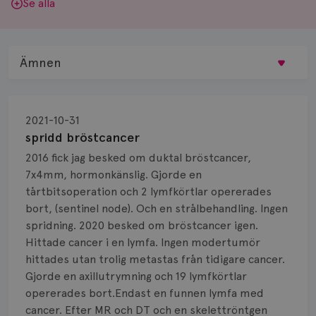
Se alla
Ämnen
Behandling
2021-10-31
Biopsi
spridd bröstcancer
2016 fick jag besked om duktal bröstcancer,
Biverkningar
7x4mm, hormonkänslig. Gjorde en
tårtbitsoperation och 2 lymfkörtlar opererades
Bröstvårta
bort, (sentinel node). Och en strålbehandling. Ingen
Knöl
spridning. 2020 besked om bröstcancer igen.
Hittade cancer i en lymfa. Ingen modertumör
Läkemedel
hittades utan trolig metastas från tidigare cancer.
Gjorde en axillutrymning och 19 lymfkörtlar
Typ av bröstcancer
opererades bort.Endast en funnen lymfa med
cancer. Efter MR och DT och en skelettröntgen