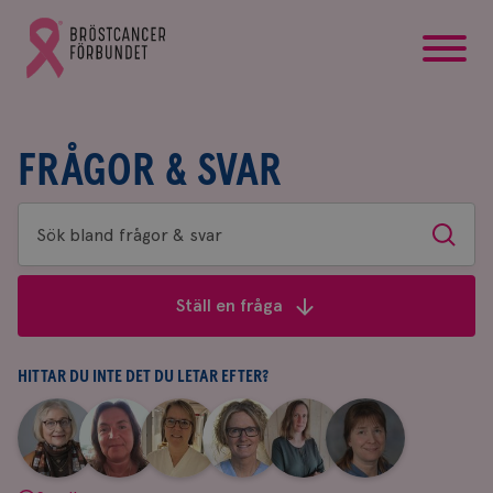
startsida
Gå
till
Bröstcancerförbundets
startsida
FRÅGOR & SVAR
Sök
Sök
bland
frågor
Ställ en fråga
&
svar
HITTAR DU INTE DET DU LETAR EFTER?
|
|
|
|
|
|
Aina
Anne
Fredrika
Jeanette
Maria
Yvette
Johnsson
Andersson
Killander
Bäcklund
Edegran
Andersson