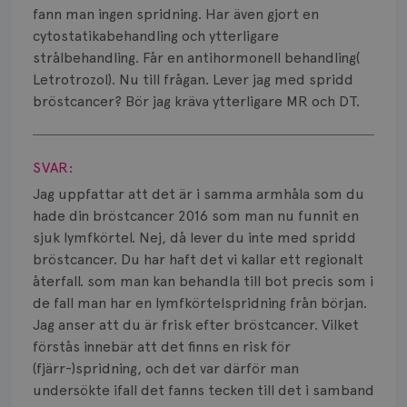
Smärta
fann man ingen spridning. Har även gjort en
cytostatikabehandling och ytterligare
Prognos
strålbehandling. Får en antihormonell behandling(
Letrotrozol). Nu till frågan. Lever jag med spridd
Risker
bröstcancer? Bör jag kräva ytterligare MR och DT.
Spridd bröstcancer
Visa svar
Strålning
SVAR:
Jag uppfattar att det är i samma armhåla som du
Vätska
hade din bröstcancer 2016 som man nu funnit en
sjuk lymfkörtel. Nej, då lever du inte med spridd
bröstcancer. Du har haft det vi kallar ett regionalt
återfall. som man kan behandla till bot precis som i
de fall man har en lymfkörtelspridning från början.
Jag anser att du är frisk efter bröstcancer. Vilket
förstås innebär att det finns en risk för
(fjärr-)spridning, och det var därför man
undersökte ifall det fanns tecken till det i samband