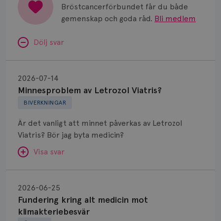
Bröstcancerförbundet får du både
gemenskap och goda råd.
Bli medlem
Dölj svar
Minnesproblem
av
2026-07-14
Letrozol
Minnesproblem av Letrozol Viatris?
Viatris?
BIVERKNINGAR
Är det vanligt att minnet påverkas av Letrozol
Viatris? Bör jag byta medicin?
Visa svar
Fundering
kring
SVAR:
2026-06-25
alt
Fundering kring alt medicin mot
Hej. Oavsett vilken hormonsänkande behandling
medicin
klimakteriebesvär
(men även cytostatika) man får så kan en del