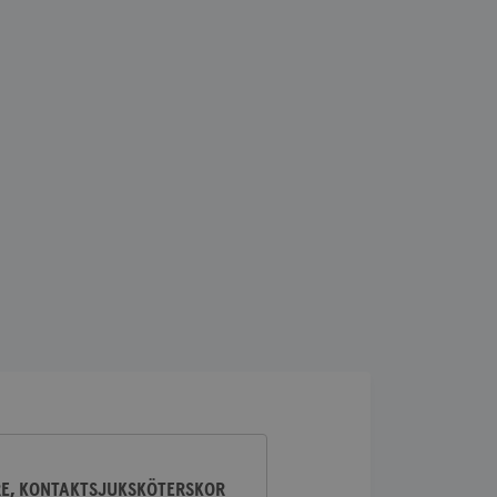
lick och utför
ren använder
am som
n han besökte
lick och utför
ren använder
am som
n han besökte
ifierar och känner
tad reklam.
RE, KONTAKTSJUKSKÖTERSKOR