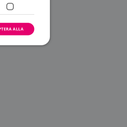
PTERA ALLA
bbplatsen kan inte
ändare.
n är utformad för
av
m-tjänsten för att
 cookie. Det är
banner fungerar