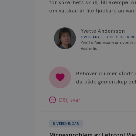
för säkerhets skull, till exempel 
om vätskan är lite tjockare än vanl
Yvette Andersson
ÖVERLÄKARE OCH BRÖSTKIR
Yvette Andersson är överläka
Västerås.
Behöver du mer stöd? 
du både gemenskap och
Dölj svar
Minnesproblem
av
BIVERKNINGAR
Letrozol
Minnesproblem av Letrozol Viat