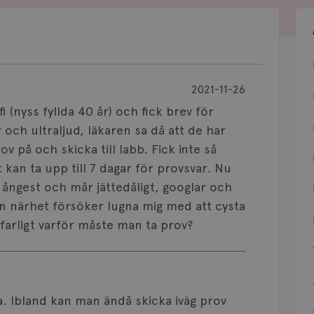
2021-11-26
 (nyss fyllda 40 år) och fick brev för
r och ultraljud, läkaren sa då att de har
v på och skicka till labb. Fick inte så
kan ta upp till 7 dagar för provsvar. Nu
 ångest och mår jättedåligt, googlar och
 min närhet försöker lugna mig med att cysta
farligt varför måste man ta prov?
ga. Ibland kan man ändå skicka iväg prov