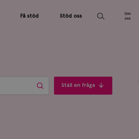
Sök
Om
Få stöd
Stöd oss
oss
R
Ställ en fråga
Sök