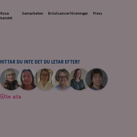
Rosa
Samarbeten
Bröstcancerföreningar
Press
bandet
HITTAR DU INTE DET DU LETAR EFTER?
|
|
|
|
|
|
Aina
Anne
Fredrika
Jeanette
Maria
Yvette
Johnsson
Andersson
Killander
Bäcklund
Edegran
Andersson
Se alla