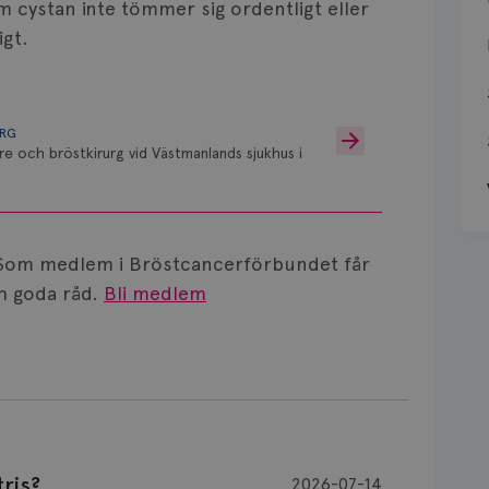
om cystan inte tömmer sig ordentligt eller
igt.
URG
re och bröstkirurg vid Västmanlands sjukhus i
Som medlem i Bröstcancerförbundet får
 goda råd.
Bli medlem
ris?
2026-07-14