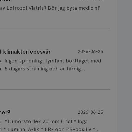
Är det vanligt att minnet påverkas av Letrozol Viatris? Bör jag byta medicin?
de behandling (men även cytostatika) man
t klimakteriebesvär
2026-06-25
påverkan på minnet. Prata din läkare och
v. Ingen spridning i lymfan, borttaget med
nnat märke eller annan aromatashämmare.
 5 dagars strålning och är färdig
s först, för att se att besvären blir
 sin vårdgivare som har all information om
allningar, nedstämdhet, humörskiftnigar.
v till östrogenet mot
älp mot klimakteriebesvär, hur bra den
cer?
2026-06-25
NSVARIG
 mellan individer. Jag tänker att de olika
 i onkologi och diagnosansvarig för
ar: *Tumörstorlek 20 mm (T1c) * Inga
x att svettningar kan leda till sömnbesvär
versitetssjukhus i Umeå.
 * Luminal A-lik * ER- och PR-positiv *