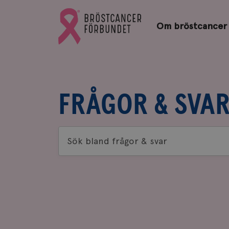
Bröstcancerförbundets
Gå
startsida
Om bröstcancer
till
Bröstcancerförbundets
startsida
FRÅGOR & SVA
Sök
bland
frågor
&
svar