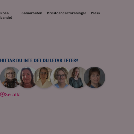
Rosa
Samarbeten
Bröstcancerföreningar
Press
bandet
HITTAR DU INTE DET DU LETAR EFTER?
|
|
|
|
|
|
Aina
Anne
Fredrika
Jeanette
Maria
Yvette
Johnsson
Andersson
Killander
Bäcklund
Edegran
Andersson
Se alla