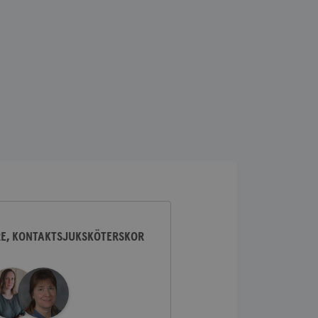
lick och utför
ren använder
am som
n han besökte
lick och utför
ren använder
am som
n han besökte
ifierar och känner
tad reklam.
RE, KONTAKTSJUKSKÖTERSKOR