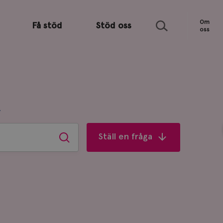
Sök
Om
Få stöd
Stöd oss
oss
R
Ställ en fråga
Sök