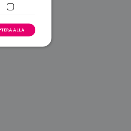
PTERA ALLA
bbplatsen kan inte
ändare.
n är utformad för
av
m-tjänsten för att
 cookie. Det är
banner fungerar