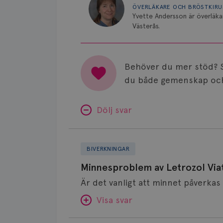
ÖVERLÄKARE OCH BRÖSTKIR
Yvette Andersson är överläka
Västerås.
Behöver du mer stöd? 
du både gemenskap och
Dölj svar
Minnesproblem
av
BIVERKNINGAR
Letrozol
Minnesproblem av Letrozol Viat
Viatris?
Visa svar