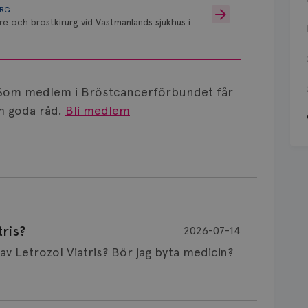
URG
re och bröstkirurg vid Västmanlands sjukhus i
Som medlem i Bröstcancerförbundet får
 goda råd.
Bli medlem
ris?
2026-07-14
Är det vanligt att minnet påverkas av Letrozol Viatris? Bör jag byta medicin?