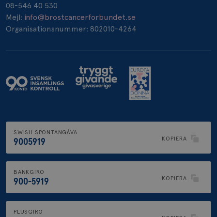
08-546 40 530
_pin_unauth
1 år
Pinterest Inc.
Mejl:
info@brostcancerforbundet.se
.brostcancerforbundet.se
Organisationsnummer: 802010-4264
SWISH SPONTANGÅVA
KOPIERA
9005919
BANKGIRO
KOPIERA
900-5919
PLUSGIRO