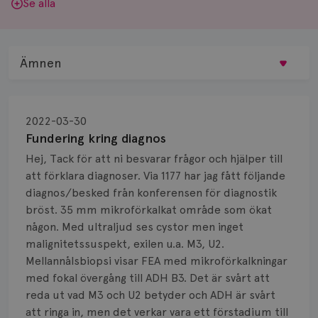
Se alla
Ämnen
Behandling
2022-03-30
Biopsi
Fundering kring diagnos
Hej, Tack för att ni besvarar frågor och hjälper till
Biverkningar
att förklara diagnoser. Via 1177 har jag fått följande
diagnos/besked från konferensen för diagnostik
Bröstvårta
bröst. 35 mm mikroförkalkat område som ökat
Knöl
någon. Med ultraljud ses cystor men inget
malignitetssuspekt, exilen u.a. M3, U2.
Läkemedel
Mellannålsbiopsi visar FEA med mikroförkalkningar
med fokal övergång till ADH B3. Det är svårt att
Typ av bröstcancer
reda ut vad M3 och U2 betyder och ADH är svårt
att ringa in, men det verkar vara ett förstadium till