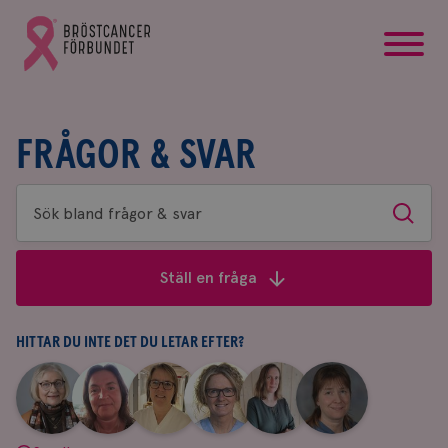
startsida
Gå
till
Bröstcancerförbundets
startsida
FRÅGOR & SVAR
Sök
Sök
bland
frågor
Ställ en fråga
&
svar
HITTAR DU INTE DET DU LETAR EFTER?
|
|
|
|
|
|
Aina
Anne
Fredrika
Jeanette
Maria
Yvette
Johnsson
Andersson
Killander
Bäcklund
Edegran
Andersson