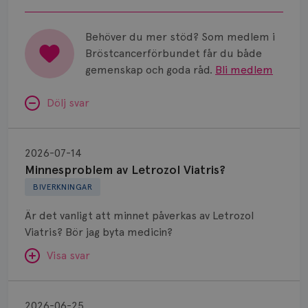
Behöver du mer stöd? Som medlem i
Bröstcancerförbundet får du både
gemenskap och goda råd.
Bli medlem
Dölj svar
Minnesproblem
av
2026-07-14
Letrozol
Minnesproblem av Letrozol Viatris?
Viatris?
BIVERKNINGAR
Är det vanligt att minnet påverkas av Letrozol
Viatris? Bör jag byta medicin?
Visa svar
Fundering
kring
SVAR:
2026-06-25