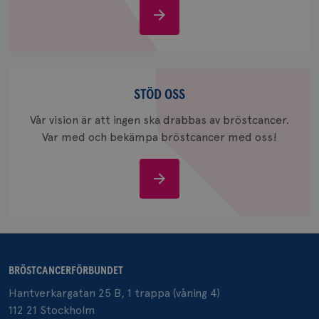
Om
_gid
1 dag
Denna co
Google LLC
bröstcancer
Google A
.brostcancerforbundet.se
och uppd
värde fö
och anvä
och spår
Stöd
oss
STÖD OSS
IDE
1 år
Google LLC
.doubleclick.net
Vår vision är att ingen ska drabbas av bröstcancer.
Var med och bekämpa bröstcancer med oss!
Stöd
oss
_gcl_au
3
Google LLC
månad
.brostcancerforbundet.se
BRÖSTCANCERFÖRBUNDET
Hantverkargatan 25 B, 1 trappa (våning 4)
112 21 Stockholm