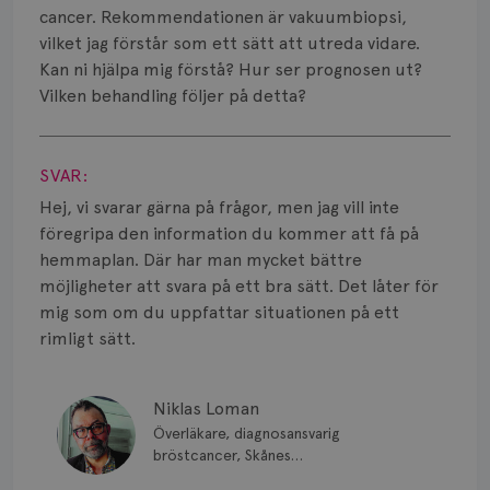
Smärta
cancer. Rekommendationen är vakuumbiopsi,
vilket jag förstår som ett sätt att utreda vidare.
Prognos
Kan ni hjälpa mig förstå? Hur ser prognosen ut?
Vilken behandling följer på detta?
Risker
Visa svar
Spridd bröstcancer
SVAR:
Strålning
Hej, vi svarar gärna på frågor, men jag vill inte
föregripa den information du kommer att få på
Vätska
hemmaplan. Där har man mycket bättre
möjligheter att svara på ett bra sätt. Det låter för
mig som om du uppfattar situationen på ett
rimligt sätt.
Niklas Loman
Överläkare, diagnosansvarig
bröstcancer, Skånes
universitetssjukhus i Lund.