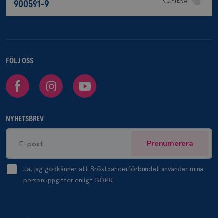
KOPIERA
900591-9
FÖLJ OSS
Facebook
Instagram
Youtube
NYHETSBREV
Prenumerera
Ja, jag godkänner att Bröstcancerförbundet använder mina
personuppgifter enligt
GDPR.