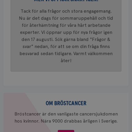
mönster
innehåll
Tack för alla frågor och stora engagemang.
identite
eller we
Nu är det dags för sommaruppehåll och tid
sig till.
_gat-ka
för återhämtning för våra hårt arbetande
att beg
experter. Vi öppnar upp för nya frågor igen
som regi
webbpla
den 17 augusti. Sök gärna bland "Frågor &
trafikvo
svar" nedan, för att se om din fråga finns
_ga
1 år 1
Detta c
Google LLC
besvarad sedan tidigare. Varmt välkommen
månad
associe
.brostcancerforbundet.se
__Secure-ROLLOUT_TOKEN
.youtube.com
5
Universal
månad
åter!
en vikti
4 veck
Googles
analystj
VISITOR_INFO1_LIVE
5
Google LLC
används 
månad
.youtube.com
unika a
4 veck
tilldela
generer
klientid
i varje 
Om
webbpla
bröstcancer
att berä
OM BRÖSTCANCER
session
för
Bröstcancer är den vanligaste cancersjukdomen
webbpla
hos kvinnor. Nära 9000 drabbas årligen i Sverige.
_ga_W8VXKBRK9Y
.brostcancerforbundet.se
1 år 1
Denna c
månad
Google A
ar_debug
.pinterest.com
1 år
bevara s