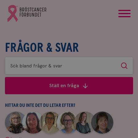
startsida
Gå
till
Bröstcancerförbundets
startsida
FRÅGOR & SVAR
Sök
Sök
bland
frågor
Ställ en fråga
&
svar
HITTAR DU INTE DET DU LETAR EFTER?
|
|
|
|
|
|
Aina
Anne
Fredrika
Jeanette
Maria
Yvette
Johnsson
Andersson
Killander
Bäcklund
Edegran
Andersson