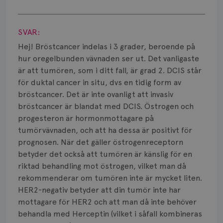
Smärta
Visa svar
Prognos
SVAR:
Risker
Hej! Bröstcancer indelas i 3 grader, beroende på
hur oregelbunden vävnaden ser ut. Det vanligaste
Spridd bröstcancer
är att tumören, som i ditt fall, är grad 2. DCIS står
för duktal cancer in situ, dvs en tidig form av
Strålning
bröstcancer. Det är inte ovanligt att invasiv
bröstcancer är blandat med DCIS. Östrogen och
Vätska
progesteron är hormonmottagare på
tumörvävnaden, och att ha dessa är positivt för
prognosen. När det gäller östrogenreceptorn
betyder det också att tumören är känslig för en
riktad behandling mot östrogen, vilket man då
rekommenderar om tumören inte är mycket liten.
HER2-negativ betyder att din tumör inte har
mottagare för HER2 och att man då inte behöver
behandla med Herceptin (vilket i såfall kombineras