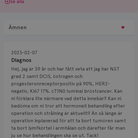
Se alla
Ämnen
Behandling
2023-02-07
Biopsi
Diagnos
Hej, jag är 39 år och har fått veta att jag har NST
Biverkningar
grad 2 samt DCIS, östrogen och
progesteronreceptorpositiv på 90%, HER2-
Bröstvårta
negativ, Ki67 17%. cT1N0 luminal bröstcancer. Kan
Knöl
ni förklara lite närmare vad detta innebär? Kan ni
bedöma om ni tror att hormonell behandling efter
Läkemedel
operation och strålning är aktuellt? Än så länge är
operation inplanerad för att ta bort tumören samt
Typ av bröstcancer
ta bort lymfkörtel i armhålan och därefter får man
ju se hur behandlingen ska se ut. Tack!