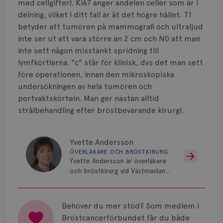
med cellgifter). Ki67 anger andelen celler som är i
delning, vilket i ditt fall är åt det högre hållet. T1
betyder att tumören på mammografi och ultraljud
inte ser ut att vara större än 2 cm och N0 att man
inte sett någon misstänkt spridning till
lymfkörtlarna. "c" står för klinisk, dvs det man sett
före operationen, innan den mikroskopiska
undersökningen av hela tumören och
portvaktskörteln. Man ger nästan alltid
strålbehandling efter bröstbevarande kirurgi.
Yvette Andersson
ÖVERLÄKARE OCH BRÖSTKIRURG
Yvette Andersson är överläkare
och bröstkirurg vid Västmanlands
sjukhus i Västerås.
Behöver du mer stöd? Som medlem i
Bröstcancerförbundet får du både