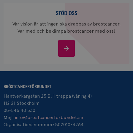
Stöd
_gcl_au
3
Google LLC
oss
STÖD OSS
månad
.brostcancerforbundet.se
Vår vision är att ingen ska drabbas av bröstcancer.
Var med och bekämpa bröstcancer med oss!
Stöd
oss
_pin_unauth
1 år
Pinterest Inc.
.brostcancerforbundet.se
BRÖSTCANCERFÖRBUNDET
Hantverkargatan 25 B, 1 trappa (våning 4)
112 21 Stockholm
08-546 40 530
Mejl:
info@brostcancerforbundet.se
Organisationsnummer: 802010-4264