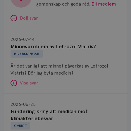
gemenskap och goda råd.
Bli medlem
Dölj svar
Minnesproblem
av
2026-07-14
Letrozol
Minnesproblem av Letrozol Viatris?
Viatris?
BIVERKNINGAR
Är det vanligt att minnet påverkas av Letrozol
Viatris? Bör jag byta medicin?
Visa svar
Fundering
kring
SVAR:
2026-06-25
alt
Fundering kring alt medicin mot
Hej. Oavsett vilken hormonsänkande behandling
medicin
klimakteriebesvär
(men även cytostatika) man får så kan en del
mot
ÖVRIGT
uppleva negativ påverkan på minnet. Prata din