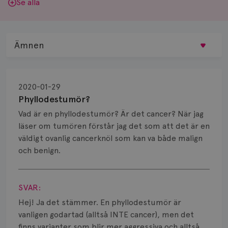
Se alla
Ämnen
Behandling
2020-01-29
Biopsi
Phyllodestumör?
Vad är en phyllodestumör? Är det cancer? När jag
Biverkningar
läser om tumören förstår jag det som att det är en
väldigt ovanlig cancerknöl som kan va både malign
Bröstvårta
och benign.
Knöl
Visa svar
Läkemedel
SVAR:
Hej! Ja det stämmer. En phyllodestumör är
Typ av bröstcancer
vanligen godartad (alltså INTE cancer), men det
finns varianter som blir mer aggressiva och alltså