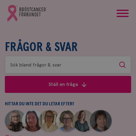
startsida
Gå
till
Bröstcancerförbundets
startsida
FRÅGOR & SVAR
Sök
Sök
bland
frågor
Ställ en fråga
&
svar
HITTAR DU INTE DET DU LETAR EFTER?
|
|
|
|
|
|
Aina
Anne
Fredrika
Jeanette
Maria
Yvette
Johnsson
Andersson
Killander
Bäcklund
Edegran
Andersson