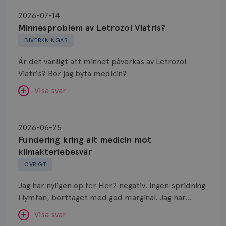
Minnesproblem
av
2026-07-14
Letrozol
Minnesproblem av Letrozol Viatris?
Viatris?
BIVERKNINGAR
Är det vanligt att minnet påverkas av Letrozol
Viatris? Bör jag byta medicin?
Visa svar
Fundering
kring
SVAR:
2026-06-25
alt
Fundering kring alt medicin mot
Hej. Oavsett vilken hormonsänkande behandling
medicin
klimakteriebesvär
(men även cytostatika) man får så kan en del
mot
ÖVRIGT
uppleva negativ påverkan på minnet. Prata din
klimakteriebesvär
läkare och hör om ni kanske kan byta till annat
Jag har nyligen op för Her2 negativ. Ingen spridning
märke eller annan aromatashämmare. Det kan ofta
i lymfan, borttaget med god marginal. Jag har
vara bra att ha en paus först, för att se att
genomgått en 5 dagars strålning och är färdig
besvären blir bättre, men bäst är att prata med
Visa svar
behandlad. Efter att jag nu slutat med östrogen-