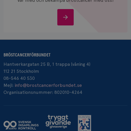
Var med och bekämpa bröstcancer med oss!
och spår
IDE
1 år
Google LLC
.doubleclick.net
Stöd
oss
BRÖSTCANCERFÖRBUNDET
_gcl_au
3
Google LLC
Hantverkargatan 25 B, 1 trappa (våning 4)
månad
.brostcancerforbundet.se
112 21 Stockholm
08-546 40 530
Mejl:
info@brostcancerforbundet.se
Organisationsnummer: 802010-4264
_pin_unauth
1 år
Pinterest Inc.
.brostcancerforbundet.se