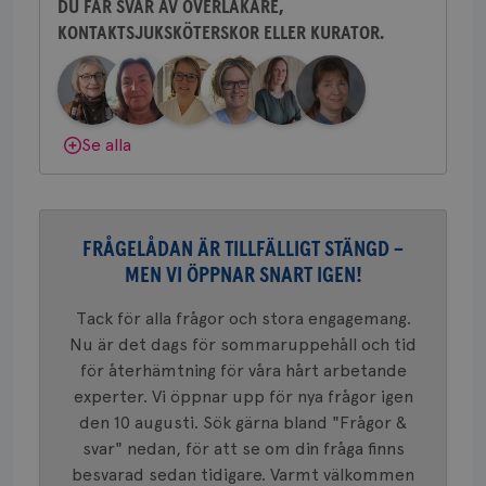
tjä
DU FÅR SVAR AV ÖVERLÄKARE,
ihå
bes
KONTAKTSJUKSKÖTERSKOR ELLER KURATOR.
Behöver du mer stöd? Som medlem i
nöd
Bröstcancerförbundet får du både
Scr
Google
fun
Privacy Policy
gemenskap och goda råd.
Bli medlem
Dölj svar
Se alla
Namn
Leverantör
/
Domän
Utgång
Beskriv
c_rid
.brostcancerforbundet.se
1 dag
Denna c
Namn
Leverantör
/
Domän
Utgån
att mäta
FRÅGELÅDAN ÄR TILLFÄLLIGT STÄNGD –
postutsk
YSC
Sessi
Google LLC
om mott
MEN VI ÖPPNAR SNART IGEN!
.youtube.com
länkar i
konverte
Tack för alla frågor och stora engagemang.
webbpla
VISITOR_PRIVACY_METADATA
5
YouTube
Nu är det dags för sommaruppehåll och tid
_gat_UA-1577937-
.brostcancerforbundet.se
1
Detta är
månad
.youtube.com
37
minut
cookie s
4 veck
för återhämtning för våra hårt arbetande
Google A
mönster
experter. Vi öppnar upp för nya frågor igen
innehåll
den 10 augusti. Sök gärna bland "Frågor &
identite
eller we
svar" nedan, för att se om din fråga finns
sig till.
_gat-ka
besvarad sedan tidigare. Varmt välkommen
att beg