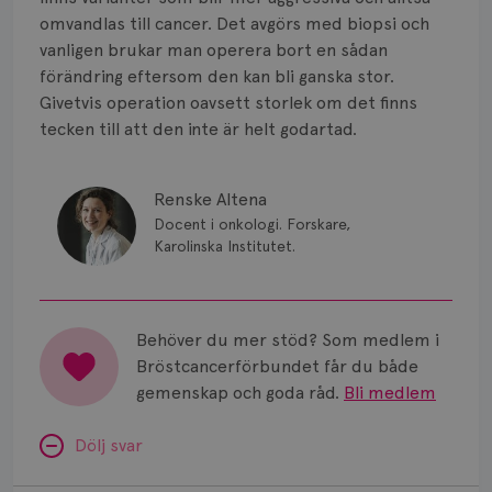
Smärta
omvandlas till cancer. Det avgörs med biopsi och
Prognos
vanligen brukar man operera bort en sådan
förändring eftersom den kan bli ganska stor.
Risker
Givetvis operation oavsett storlek om det finns
tecken till att den inte är helt godartad.
Spridd bröstcancer
Strålning
Renske Altena
Docent i onkologi. Forskare,
Vätska
Karolinska Institutet.
Behöver du mer stöd? Som medlem i
Bröstcancerförbundet får du både
gemenskap och goda råd.
Bli medlem
Dölj svar