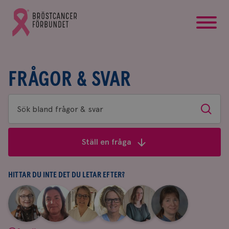
startsida
Gå
till
Bröstcancerförbundets
startsida
FRÅGOR & SVAR
Sök
Sök
bland
frågor
Ställ en fråga
&
svar
HITTAR DU INTE DET DU LETAR EFTER?
|
|
|
|
|
|
Aina
Anne
Fredrika
Jeanette
Maria
Yvette
Johnsson
Andersson
Killander
Bäcklund
Edegran
Andersson