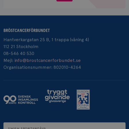
.doubleclick.net
BRÖSTCANCERFÖRBUNDET
Hantverkargatan 25 B, 1 trappa (våning 4)
112 21 Stockholm
_gcl_au
3
Google LLC
månad
.brostcancerforbundet.se
08-546 40 530
Mejl:
info@brostcancerforbundet.se
Organisationsnummer: 802010-4264
_pin_unauth
1 år
Pinterest Inc.
.brostcancerforbundet.se
SWISH SPONTANGÅVA