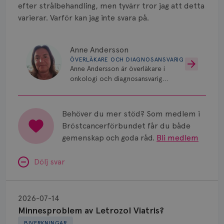
Smärta
efter strålbehandling, men tyvärr tror jag att detta
varierar. Varför kan jag inte svara på.
Prognos
Risker
Anne Andersson
ÖVERLÄKARE OCH DIAGNOSANSVARIG
Spridd bröstcancer
Anne Andersson är överläkare i
onkologi och diagnosansvarig
Strålning
för bröstcancer vid Norrlands
Universitetssjukhus i Umeå.
Vätska
Behöver du mer stöd? Som medlem i
Bröstcancerförbundet får du både
gemenskap och goda råd.
Bli medlem
Dölj svar
Minnesproblem
av
2026-07-14
Letrozol
Minnesproblem av Letrozol Viatris?
Viatris?
BIVERKNINGAR