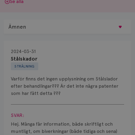
Se alla
Ämnen
Behandling
2024-03-31
Biopsi
Stålskador
STRÅLNING
Biverkningar
Varför finns det ingen upplysnining om Stålslador
Bröstvårta
efter behandlingar??? Är det inte några patenter
som har fått detta ???
Knöl
Visa svar
Läkemedel
SVAR:
Typ av bröstcancer
Hej. Många får information, både skriftligt och
muntligt, om biverkningar (både tidiga och sena)