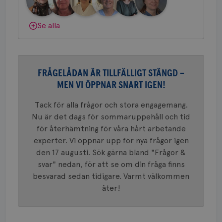
nöd
Scr
Google
fun
Privacy Policy
Dölj svar
Se alla
Namn
Leverantör
/
Domän
Utgång
Beskriv
FRÅGELÅDAN ÄR TILLFÄLLIGT STÄNGD –
c_rid
.brostcancerforbundet.se
1 dag
Denna c
MEN VI ÖPPNAR SNART IGEN!
Namn
Leverantör
/
Domän
Utgån
att mäta
postutsk
YSC
Sessi
Google LLC
om mott
Tack för alla frågor och stora engagemang.
.youtube.com
länkar i
Nu är det dags för sommaruppehåll och tid
konverte
webbpla
för återhämtning för våra hårt arbetande
VISITOR_PRIVACY_METADATA
5
YouTube
_gat_UA-1577937-
.brostcancerforbundet.se
1
Detta är
experter. Vi öppnar upp för nya frågor igen
månad
.youtube.com
37
minut
cookie s
4 veck
den 17 augusti. Sök gärna bland "Frågor &
Google A
mönster
svar" nedan, för att se om din fråga finns
innehåll
identite
besvarad sedan tidigare. Varmt välkommen
eller we
åter!
sig till.
_gat-ka
att beg
som regi
webbpla