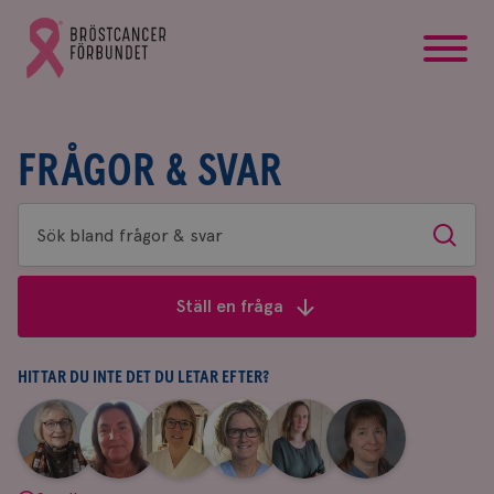
startsida
Gå
till
Bröstcancerförbundets
startsida
FRÅGOR & SVAR
Sök
Sök
bland
frågor
Ställ en fråga
&
svar
HITTAR DU INTE DET DU LETAR EFTER?
|
|
|
|
|
|
Aina
Anne
Fredrika
Jeanette
Maria
Yvette
Johnsson
Andersson
Killander
Bäcklund
Edegran
Andersson