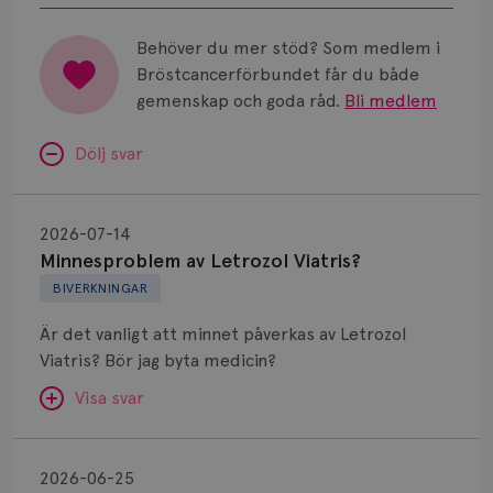
Behöver du mer stöd? Som medlem i
Bröstcancerförbundet får du både
gemenskap och goda råd.
Bli medlem
Dölj svar
Minnesproblem
av
2026-07-14
Letrozol
Minnesproblem av Letrozol Viatris?
Viatris?
BIVERKNINGAR
Är det vanligt att minnet påverkas av Letrozol
Viatris? Bör jag byta medicin?
Visa svar
Fundering
kring
SVAR:
2026-06-25