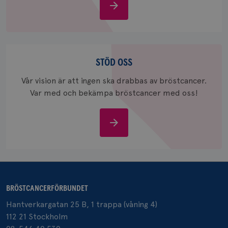
Om
_gid
1 dag
Denna co
Google LLC
bröstcancer
Google A
.brostcancerforbundet.se
och uppd
värde fö
och anvä
och spår
Stöd
oss
STÖD OSS
IDE
1 år
Google LLC
.doubleclick.net
Vår vision är att ingen ska drabbas av bröstcancer.
Var med och bekämpa bröstcancer med oss!
Stöd
oss
_gcl_au
3
Google LLC
månad
.brostcancerforbundet.se
BRÖSTCANCERFÖRBUNDET
Hantverkargatan 25 B, 1 trappa (våning 4)
112 21 Stockholm