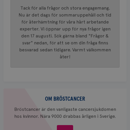
mönster
innehåll
Tack för alla frågor och stora engagemang.
identite
eller we
Nu är det dags för sommaruppehåll och tid
sig till.
för återhämtning för våra hårt arbetande
_gat-ka
att beg
experter. Vi öppnar upp för nya frågor igen
som regi
webbpla
den 17 augusti. Sök gärna bland "Frågor &
trafikvo
svar" nedan, för att se om din fråga finns
_ga
1 år 1
Detta c
Google LLC
besvarad sedan tidigare. Varmt välkommen
månad
associe
.brostcancerforbundet.se
__Secure-ROLLOUT_TOKEN
.youtube.com
5
Universal
månad
åter!
en vikti
4 veck
Googles
analystj
VISITOR_INFO1_LIVE
5
Google LLC
används 
månad
.youtube.com
unika a
4 veck
tilldela
generer
klientid
Om
i varje 
webbpla
bröstcancer
OM BRÖSTCANCER
att berä
session
för
Bröstcancer är den vanligaste cancersjukdomen
webbpla
hos kvinnor. Nära 9000 drabbas årligen i Sverige.
_ga_W8VXKBRK9Y
.brostcancerforbundet.se
1 år 1
Denna c
månad
Google A
ar_debug
.pinterest.com
1 år
bevara s