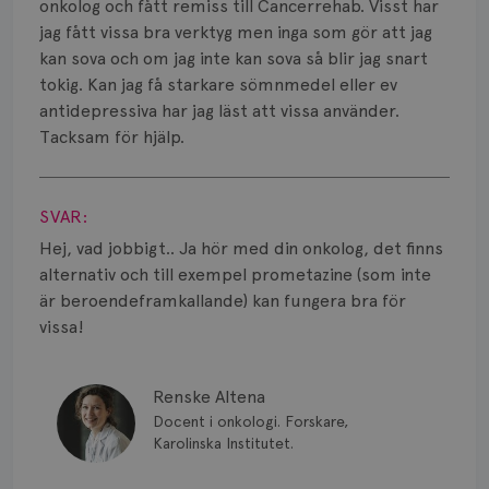
Smärta
onkolog och fått remiss till Cancerrehab. Visst har
jag fått vissa bra verktyg men inga som gör att jag
Prognos
kan sova och om jag inte kan sova så blir jag snart
tokig. Kan jag få starkare sömnmedel eller ev
Risker
antidepressiva har jag läst att vissa använder.
Tacksam för hjälp.
Spridd bröstcancer
Visa svar
Strålning
SVAR:
Vätska
Hej, vad jobbigt.. Ja hör med din onkolog, det finns
alternativ och till exempel prometazine (som inte
är beroendeframkallande) kan fungera bra för
vissa!
Renske Altena
Docent i onkologi. Forskare,
Karolinska Institutet.