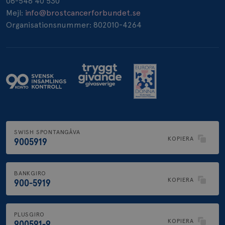
08-546 40 530
_pin_unauth
1 år
Pinterest Inc.
Mejl:
info@brostcancerforbundet.se
.brostcancerforbundet.se
Organisationsnummer: 802010-4264
SWISH SPONTANGÅVA
KOPIERA
9005919
BANKGIRO
KOPIERA
900-5919
PLUSGIRO
KOPIERA
900591-9