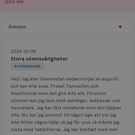
Se alla
Ämnen
Behandling
2024-10-08
Biopsi
Stora sömnsvårigheter
BIVERKNINGAR
Biverkningar
Hej! Jag äter Exemestan sedan början av augusti
Bröstvårta
och kan inte sova. Provat Tamoxifen och
Anastrozole men det gick inte alls. Förutom
Knöl
sömnen kan jag leva med vallningar, ledbesvär och
huvudvärk. Jag har fått melatonin men det hjälper
Läkemedel
inte. Nu har jag kommit till något läge att om jag
Typ av bröstcancer
inte hittar någon hjälp så jag får sova så måste jag
sluta med tabletterna. Jag har kontakt med min