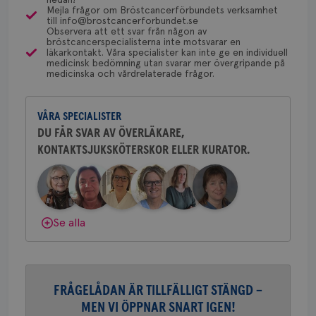
en 
Mejla frågor om Bröstcancerförbundets verksamhet
typ
för detta i din region.
till info@brostcancerforbundet.se
Dölj svar
på 
Observera att ett svar från någon av
bröstcancerspecialisterna inte motsvarar en
CookieScriptConsent
4 veckor
Den
CookieScript
läkarkontakt. Våra specialister kan inte ge en individuell
2 dagar
Coo
.brostcancerforbundet.se
Yvette Andersson
medicinsk bedömning utan svarar mer övergripande på
tjä
medicinska och vårdrelaterade frågor.
ihå
ÖVERLÄKARE OCH BRÖSTKIRURG
bes
Yvette Andersson är överläkare
nöd
och bröstkirurg vid Västmanlands
Scr
Google
fun
VÅRA SPECIALISTER
sjukhus i Västerås.
Privacy Policy
DU FÅR SVAR AV ÖVERLÄKARE,
KONTAKTSJUKSKÖTERSKOR ELLER KURATOR.
Behöver du mer stöd? Som medlem i
Bröstcancerförbundet får du både
gemenskap och goda råd.
Bli medlem
Namn
Leverantör
/
Domän
Utgång
Beskriv
c_rid
.brostcancerforbundet.se
1 dag
Denna c
Namn
Leverantör
/
Domän
Utgån
Dölj svar
att mäta
Se alla
postutsk
YSC
Sessi
Google LLC
om mott
.youtube.com
länkar i
konverte
webbpla
VISITOR_PRIVACY_METADATA
5
YouTube
FRÅGELÅDAN ÄR TILLFÄLLIGT STÄNGD –
_gat_UA-1577937-
.brostcancerforbundet.se
1
Detta är
månad
.youtube.com
37
minut
cookie s
4 veck
MEN VI ÖPPNAR SNART IGEN!
Google A