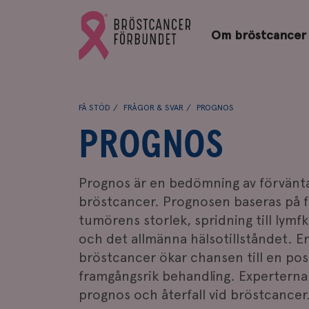
Bröstcancerförbundets
Gå
startsida
Om bröstcancer
till
Bröstcancerförbundets
startsida
FÅ STÖD
FRÅGOR & SVAR
PROGNOS
PROGNOS
Prognos är en bedömning av förväntat
bröstcancer. Prognosen baseras på f
tumörens storlek, spridning till lymf
och det allmänna hälsotillståndet. En
bröstcancer ökar chansen till en pos
framgångsrik behandling. Experterna 
prognos och återfall vid bröstcancer