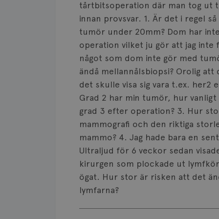
tårtbitsoperation där man tog ut 
innan provsvar. 1. Är det i regel s
tumör under 20mm? Dom har inte 
operation vilket ju gör att jag inte
något som dom inte gör med tum
ändå mellannålsbiopsi? Orolig att
det skulle visa sig vara t.ex. her2 
Grad 2 har min tumör, hur vanligt 
grad 3 efter operation? 3. Hur stor
mammografi och den riktiga storlek
mammo? 4. Jag hade bara en sentine
Ultraljud för 6 veckor sedan visade
kirurgen som plockade ut lymfkört
ögat. Hur stor är risken att det änd
lymfarna?
Visa svar