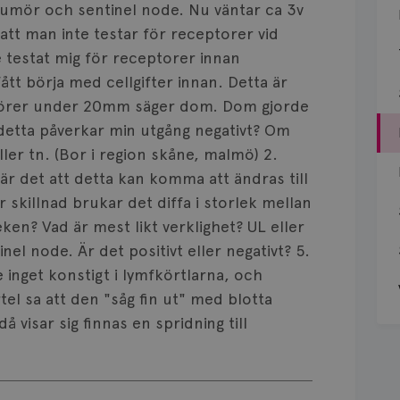
tumör och sentinel node. Nu väntar ca 3v
å att man inte testar för receptorer vid
testat mig för receptorer innan
 fått börja med cellgifter innan. Detta är
örer under 20mm säger dom. Dom gjorde
 detta påverkar min utgång negativt? Om
eller tn. (Bor i region skåne, malmö) 2.
är det att detta kan komma att ändras till
 skillnad brukar det diffa i storlek mellan
en? Vad är mest likt verklighet? UL eller
l node. Är det positivt eller negativt? 5.
 inget konstigt i lymfkörtlarna, och
el sa att den "såg fin ut" med blotta
å visar sig finnas en spridning till