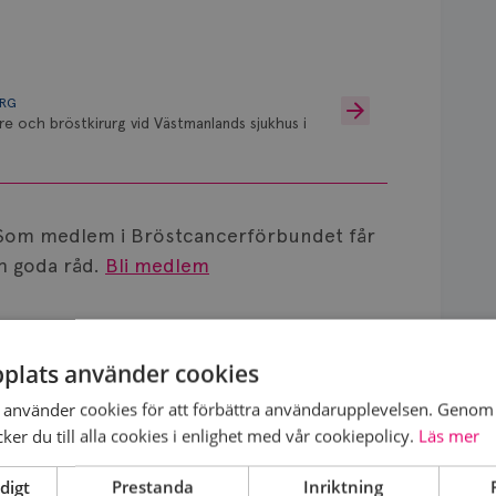
URG
re och bröstkirurg vid Västmanlands sjukhus i
Som medlem i Bröstcancerförbundet får
 goda råd.
Bli medlem
plats använder cookies
använder cookies för att förbättra användarupplevelsen. Genom 
er du till alla cookies i enlighet med vår cookiepolicy.
Läs mer
ling?
2026-06-15
digt
Prestanda
Inriktning
agnosen: "60 x 45 mm stort DCIS