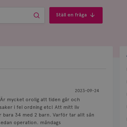
Ställ en fråga
Sök
2023-09-24
Är mycket orolig att tiden går och
aker i fel ordning etc! Att mitt liv
r bara 34 med 2 barn. Varför tar allt sån
 sedan operation. måndags