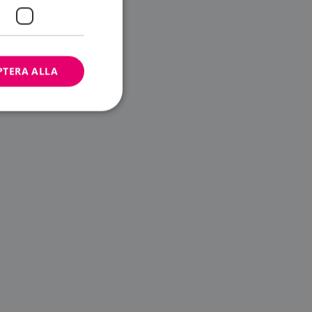
PTERA ALLA
bbplatsen kan inte
ändare.
n är utformad för
av
m-tjänsten för att
 cookie. Det är
banner fungerar