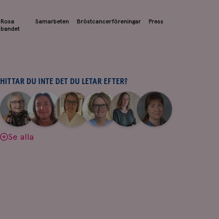
Rosa
Samarbeten
Bröstcancerföreningar
Press
bandet
HITTAR DU INTE DET DU LETAR EFTER?
|
|
|
|
|
|
Aina
Anne
Fredrika
Jeanette
Maria
Yvette
Johnsson
Andersson
Killander
Bäcklund
Edegran
Andersson
Se alla