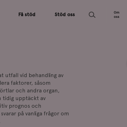
Sök
Om
Få stöd
Stöd oss
oss
 utfall vid behandling av
lera faktorer, såsom
körtlar och andra organ,
 tidig upptäckt av
itiv prognos och
svarar på vanliga frågor om
.