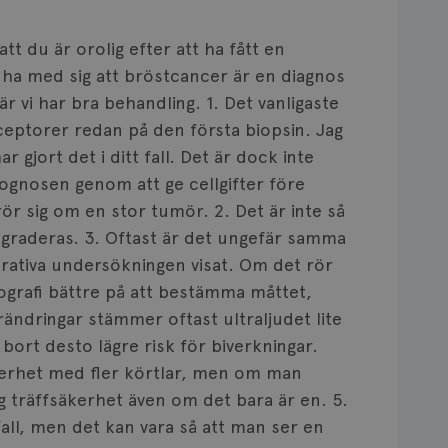
att du är orolig efter att ha fått en
 ha med sig att bröstcancer är en diagnos
 vi har bra behandling. 1. Det vanligaste
eptorer redan på den första biopsin. Jag
r gjort det i ditt fall. Det är dock inte
rognosen genom att ge cellgifter före
rör sig om en stor tumör. 2. Det är inte så
graderas. 3. Oftast är det ungefär samma
ativa undersökningen visat. Om det rör
grafi bättre på att bestämma måttet,
ändringar stämmer oftast ultraljudet lite
 bort desto lägre risk för biverkningar.
äkerhet med fler körtlar, men om man
ög träffsäkerhet även om det bara är en. 5.
 fall, men det kan vara så att man ser en