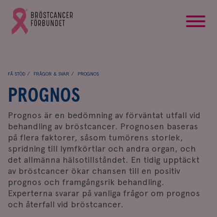
startsida
Gå
till
Bröstcancerförbundets
startsida
FÅ STÖD
FRÅGOR & SVAR
PROGNOS
PROGNOS
Prognos är en bedömning av förväntat utfall vid
behandling av bröstcancer. Prognosen baseras
på flera faktorer, såsom tumörens storlek,
spridning till lymfkörtlar och andra organ, och
det allmänna hälsotillståndet. En tidig upptäckt
av bröstcancer ökar chansen till en positiv
prognos och framgångsrik behandling.
Experterna svarar på vanliga frågor om prognos
och återfall vid bröstcancer.