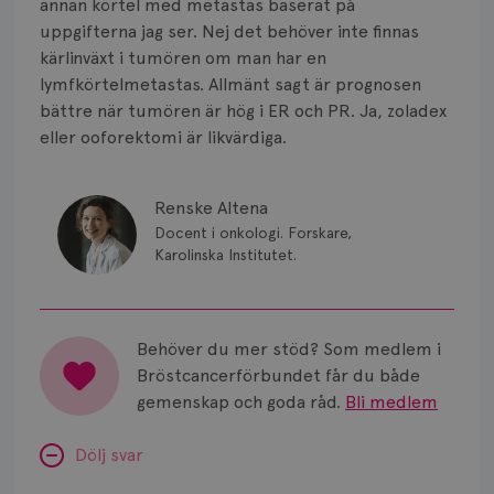
Strålning
annan körtel med metastas baserat på
uppgifterna jag ser. Nej det behöver inte finnas
Vätska
kärlinväxt i tumören om man har en
lymfkörtelmetastas. Allmänt sagt är prognosen
bättre när tumören är hög i ER och PR. Ja, zoladex
eller ooforektomi är likvärdiga.
Renske Altena
Docent i onkologi. Forskare,
Karolinska Institutet.
Behöver du mer stöd? Som medlem i
Bröstcancerförbundet får du både
gemenskap och goda råd.
Bli medlem
Dölj svar