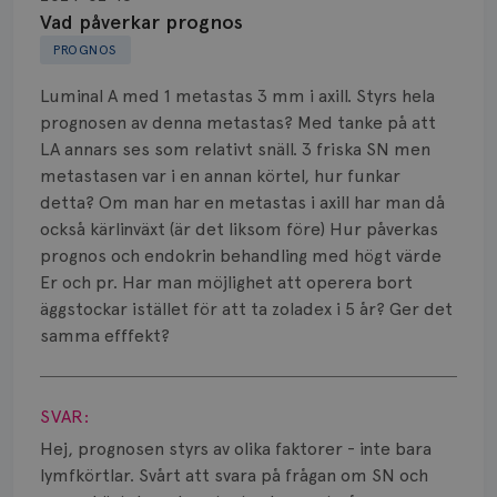
Biopsi
Vad påverkar prognos
PROGNOS
Biverkningar
Luminal A med 1 metastas 3 mm i axill. Styrs hela
Bröstvårta
prognosen av denna metastas? Med tanke på att
LA annars ses som relativt snäll. 3 friska SN men
Knöl
metastasen var i en annan körtel, hur funkar
detta? Om man har en metastas i axill har man då
Läkemedel
också kärlinväxt (är det liksom före) Hur påverkas
Typ av bröstcancer
prognos och endokrin behandling med högt värde
Er och pr. Har man möjlighet att operera bort
Smärta
äggstockar istället för att ta zoladex i 5 år? Ger det
samma efffekt?
Prognos
Visa svar
Risker
SVAR:
Hej, prognosen styrs av olika faktorer - inte bara
Spridd bröstcancer
lymfkörtlar. Svårt att svara på frågan om SN och