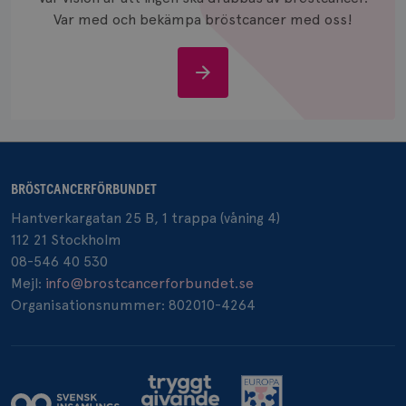
månad
.brostcancerforbundet.se
Var med och bekämpa bröstcancer med oss!
Stöd
oss
_pin_unauth
1 år
Pinterest Inc.
.brostcancerforbundet.se
BRÖSTCANCERFÖRBUNDET
Hantverkargatan 25 B, 1 trappa (våning 4)
112 21 Stockholm
08-546 40 530
Mejl:
info@brostcancerforbundet.se
Organisationsnummer: 802010-4264