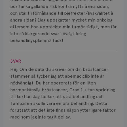
Strålning
bör tänka gällande risk kontra nytta å ena sidan,
Vätska
och ställt i förhållande till bieffekter/livskvalitet å
andra sidan? (Jag uppskattar mycket min onkolog
eftersom hon upptäckte min tumör tidigt, men får
inte så klargörande svar i övrigt kring
behandlingsplanen.) Tack!
Visa svar
SVAR:
Hej. Om de data du skriver om din bröstcancer
stämmer så tycker jag att abemaciclib inte är
nödvändigt. Du har opererats för en liten
hormonkänslig bröstcancer, Grad 1, utan spridning
till körtlar. Jag tänker att strålbehandling och
Tamoxifen skulle vara en bra behandling. Detta
förutsatt att det inte finns någon ytterligare faktor
med som jag inte tagit del av.