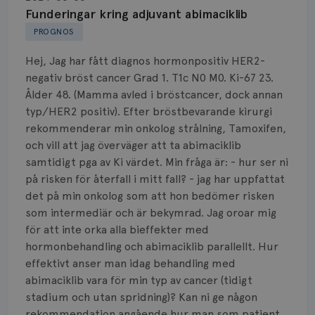
Biopsi
Funderingar kring adjuvant abimaciklib
PROGNOS
Biverkningar
Hej, Jag har fått diagnos hormonpositiv HER2-
Bröstvårta
negativ bröst cancer Grad 1. T1c N0 M0. Ki-67 23.
Ålder 48. (Mamma avled i bröstcancer, dock annan
Knöl
typ/HER2 positiv). Efter bröstbevarande kirurgi
rekommenderar min onkolog strålning, Tamoxifen,
Läkemedel
och vill att jag överväger att ta abimaciklib
Typ av bröstcancer
samtidigt pga av Ki värdet. Min fråga är: - hur ser ni
på risken för återfall i mitt fall? - jag har uppfattat
Smärta
det på min onkolog som att hon bedömer risken
som intermediär och är bekymrad. Jag oroar mig
Prognos
för att inte orka alla bieffekter med
hormonbehandling och abimaciklib parallellt. Hur
Risker
effektivt anser man idag behandling med
abimaciklib vara för min typ av cancer (tidigt
Spridd bröstcancer
stadium och utan spridning)? Kan ni ge någon
rekommendation angående hur man som patient