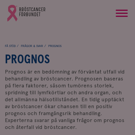
startsida
Gå
till
Bröstcancerförbundets
startsida
FÅ STÖD
FRÅGOR & SVAR
PROGNOS
PROGNOS
Prognos är en bedömning av förväntat utfall vid
behandling av bröstcancer. Prognosen baseras
på flera faktorer, såsom tumörens storlek,
spridning till lymfkörtlar och andra organ, och
det allmänna hälsotillståndet. En tidig upptäckt
av bröstcancer ökar chansen till en positiv
prognos och framgångsrik behandling.
Experterna svarar på vanliga frågor om prognos
och återfall vid bröstcancer.