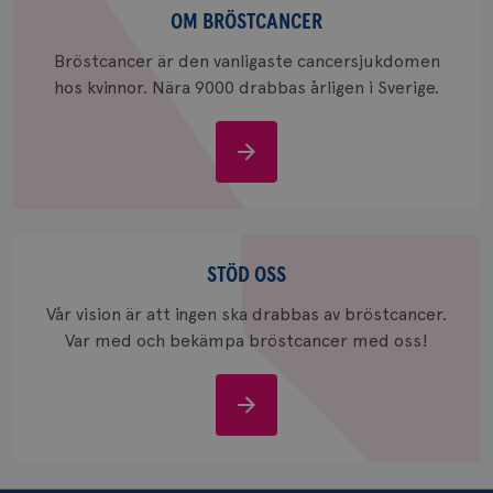
bröstcancer
OM BRÖSTCANCER
Bröstcancer är den vanligaste cancersjukdomen
hos kvinnor. Nära 9000 drabbas årligen i Sverige.
_gcl_au
Om
3
Google LLC
månad
.brostcancerforbundet.se
bröstcancer
Stöd
oss
STÖD OSS
Vår vision är att ingen ska drabbas av bröstcancer.
_pin_unauth
1 år
Pinterest Inc.
Var med och bekämpa bröstcancer med oss!
.brostcancerforbundet.se
Stöd
oss