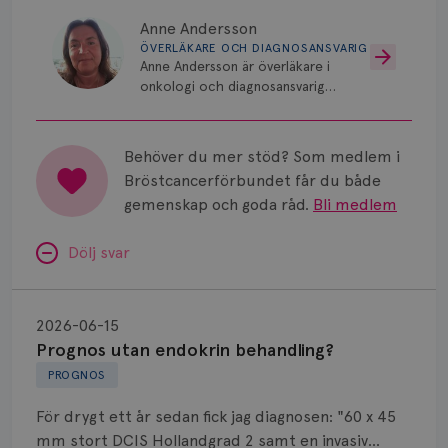
Anne Andersson
ÖVERLÄKARE OCH DIAGNOSANSVARIG
Anne Andersson är överläkare i
onkologi och diagnosansvarig
för bröstcancer vid Norrlands
Universitetssjukhus i Umeå.
Behöver du mer stöd? Som medlem i
Bröstcancerförbundet får du både
gemenskap och goda råd.
Bli medlem
Dölj svar
Prognos
utan
2026-06-15
endokrin
Prognos utan endokrin behandling?
behandling?
PROGNOS
För drygt ett år sedan fick jag diagnosen: "60 x 45
mm stort DCIS Hollandgrad 2 samt en invasiv