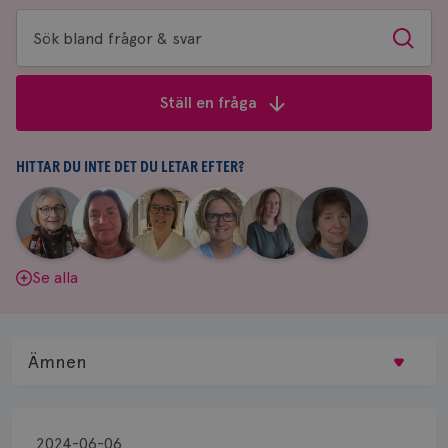
Sök
Sök
bland
frågor
Ställ en fråga
&
svar
HITTAR DU INTE DET DU LETAR EFTER?
|
|
|
|
|
|
Aina
Anne
Fredrika
Jeanette
Maria
Yvette
Johnsson
Andersson
Killander
Bäcklund
Edegran
Andersson
Se alla
Ämnen
Behandling
2024-06-06