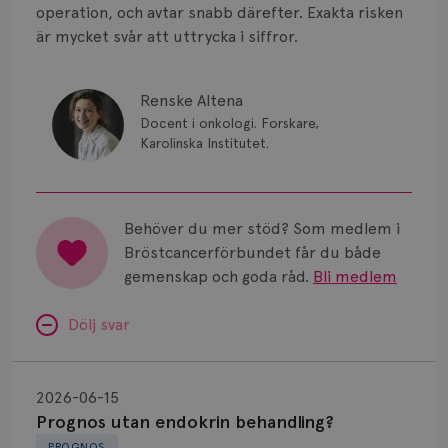
operation, och avtar snabb därefter. Exakta risken
är mycket svår att uttrycka i siffror.
Renske Altena
Docent i onkologi. Forskare,
Karolinska Institutet.
Behöver du mer stöd? Som medlem i
Bröstcancerförbundet får du både
gemenskap och goda råd.
Bli medlem
Dölj svar
Prognos
utan
2026-06-15
endokrin
Prognos utan endokrin behandling?
behandling?
PROGNOS