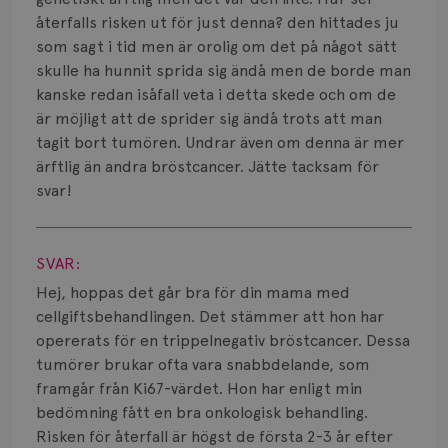
Strålning
återfalls risken ut för just denna? den hittades ju
Vätska
som sagt i tid men är orolig om det på något sätt
skulle ha hunnit sprida sig ändå men de borde man
kanske redan isåfall veta i detta skede och om de
är möjligt att de sprider sig ändå trots att man
tagit bort tumören. Undrar även om denna är mer
ärftlig än andra bröstcancer. Jätte tacksam för
svar!
Visa svar
SVAR:
Hej, hoppas det går bra för din mama med
cellgiftsbehandlingen. Det stämmer att hon har
opererats för en trippelnegativ bröstcancer. Dessa
tumörer brukar ofta vara snabbdelande, som
framgår från Ki67-värdet. Hon har enligt min
bedömning fått en bra onkologisk behandling.
Risken för återfall är högst de första 2-3 år efter