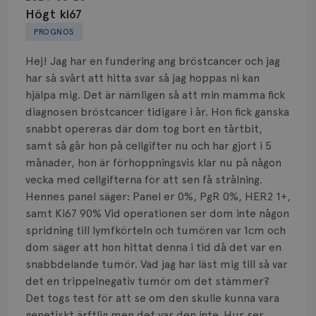
Biopsi
Högt ki67
PROGNOS
Biverkningar
Hej! Jag har en fundering ang bröstcancer och jag
Bröstvårta
har så svårt att hitta svar så jag hoppas ni kan
hjälpa mig. Det är nämligen så att min mamma fick
Knöl
diagnosen bröstcancer tidigare i år. Hon fick ganska
snabbt opereras där dom tog bort en tårtbit,
Läkemedel
samt så går hon på cellgifter nu och har gjort i 5
Typ av bröstcancer
månader, hon är förhoppningsvis klar nu på någon
vecka med cellgifterna för att sen få strålning.
Smärta
Hennes panel säger: Panel er 0%, PgR 0%, HER2 1+,
samt Ki67 90% Vid operationen ser dom inte någon
Prognos
spridning till lymfkörteln och tumören var 1cm och
dom säger att hon hittat denna i tid då det var en
Risker
snabbdelande tumör. Vad jag har läst mig till så var
det en trippelnegativ tumör om det stämmer?
Spridd bröstcancer
Det togs test för att se om den skulle kunna vara
genetiskt ärftlig men det var den inte. Hur ser