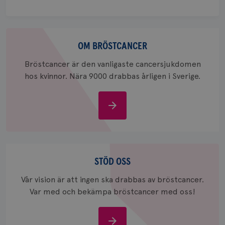
IDE
1 år
Google LLC
.doubleclick.net
Om
bröstcancer
OM BRÖSTCANCER
Bröstcancer är den vanligaste cancersjukdomen
hos kvinnor. Nära 9000 drabbas årligen i Sverige.
_gcl_au
3
Google LLC
månad
.brostcancerforbundet.se
Om
bröstcancer
Stöd
oss
STÖD OSS
_pin_unauth
1 år
Pinterest Inc.
.brostcancerforbundet.se
Vår vision är att ingen ska drabbas av bröstcancer.
Var med och bekämpa bröstcancer med oss!
Stöd