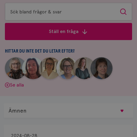
Sök
Sök
bland
frågor
Ställ en fråga
&
svar
HITTAR DU INTE DET DU LETAR EFTER?
|
|
|
|
|
|
Aina
Anne
Fredrika
Jeanette
Maria
Yvette
Johnsson
Andersson
Killander
Bäcklund
Edegran
Andersson
Se alla
Ämnen
Behandling
2024-08-28