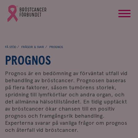
startsida
Gå
till
Bröstcancerförbundets
startsida
FÅ STÖD
FRÅGOR & SVAR
PROGNOS
PROGNOS
Prognos är en bedömning av förväntat utfall vid
behandling av bröstcancer. Prognosen baseras
på flera faktorer, såsom tumörens storlek,
spridning till lymfkörtlar och andra organ, och
det allmänna hälsotillståndet. En tidig upptäckt
av bröstcancer ökar chansen till en positiv
prognos och framgångsrik behandling.
Experterna svarar på vanliga frågor om prognos
och återfall vid bröstcancer.