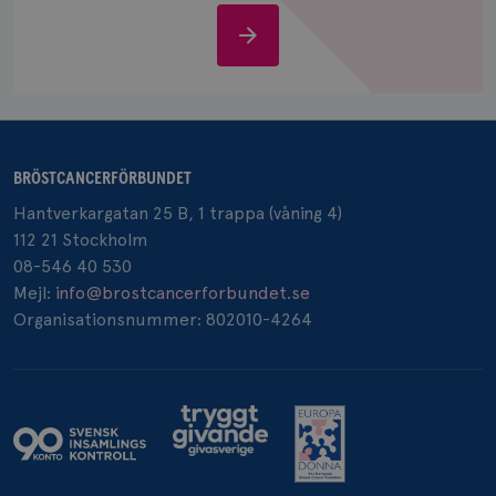
Stöd
oss
_pin_unauth
1 år
Pinterest Inc.
.brostcancerforbundet.se
BRÖSTCANCERFÖRBUNDET
Hantverkargatan 25 B, 1 trappa (våning 4)
112 21 Stockholm
08-546 40 530
Mejl:
info@brostcancerforbundet.se
Organisationsnummer: 802010-4264