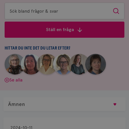
Sök
Sök
bland
frågor
Ställ en fråga
&
svar
HITTAR DU INTE DET DU LETAR EFTER?
|
|
|
|
|
|
Aina
Anne
Fredrika
Jeanette
Maria
Yvette
Johnsson
Andersson
Killander
Bäcklund
Edegran
Andersson
Se alla
Ämnen
Behandling
2024-10-11