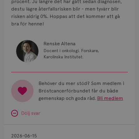
Strålning
procent. Ju längre det har gått sedan diagnosen,
destu lägre återfallsrisken blir - men tyvärr blir
Vätska
risken aldrig 0%. Hoppas att det kommer att gå
bra för henne!
Renske Altena
Docent i onkologi. Forskare,
Karolinska Institutet.
Behöver du mer stöd? Som medlem i
Bröstcancerförbundet får du både
gemenskap och goda råd.
Bli medlem
Dölj svar
Prognos
utan
2026-06-15