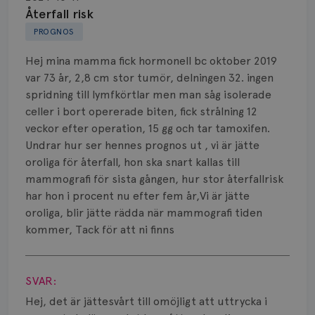
Biopsi
Återfall risk
PROGNOS
Biverkningar
Hej mina mamma fick hormonell bc oktober 2019
Bröstvårta
var 73 år, 2,8 cm stor tumör, delningen 32. ingen
spridning till lymfkörtlar men man såg isolerade
Knöl
celler i bort opererade biten, fick strålning 12
veckor efter operation, 15 gg och tar tamoxifen.
Läkemedel
Undrar hur ser hennes prognos ut , vi är jätte
Typ av bröstcancer
oroliga för återfall, hon ska snart kallas till
mammografi för sista gången, hur stor återfallrisk
Smärta
har hon i procent nu efter fem år,Vi är jätte
oroliga, blir jätte rädda när mammografi tiden
Prognos
kommer, Tack för att ni finns
Visa svar
Risker
SVAR:
Spridd bröstcancer
Hej, det är jättesvårt till omöjligt att uttrycka i