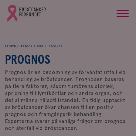
startsida
Gå
till
Bröstcancerförbundets
startsida
FÅ STÖD
FRÅGOR & SVAR
PROGNOS
PROGNOS
Prognos är en bedömning av förväntat utfall vid
behandling av bröstcancer. Prognosen baseras
på flera faktorer, såsom tumörens storlek,
spridning till lymfkörtlar och andra organ, och
det allmänna hälsotillståndet. En tidig upptäckt
av bröstcancer ökar chansen till en positiv
prognos och framgångsrik behandling.
Experterna svarar på vanliga frågor om prognos
och återfall vid bröstcancer.