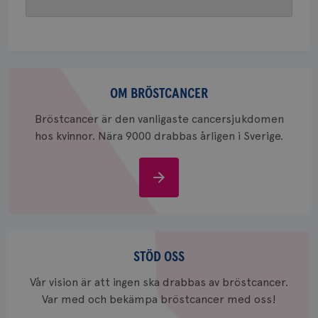
webbpla
att berä
session
för
webbpla
_ga_W8VXKBRK9Y
.brostcancerforbundet.se
1 år 1
Denna c
månad
Google A
Om
ar_debug
.pinterest.com
1 år
bevara s
bröstcancer
OM BRÖSTCANCER
_gid
1 dag
Denna co
Google LLC
Google A
.brostcancerforbundet.se
Bröstcancer är den vanligaste cancersjukdomen
och uppd
värde fö
hos kvinnor. Nära 9000 drabbas årligen i Sverige.
och anvä
och spår
IDE
1 år
Om
Google LLC
.doubleclick.net
bröstcancer
Stöd
oss
STÖD OSS
Vår vision är att ingen ska drabbas av bröstcancer.
_gcl_au
3
Google LLC
Var med och bekämpa bröstcancer med oss!
månad
.brostcancerforbundet.se