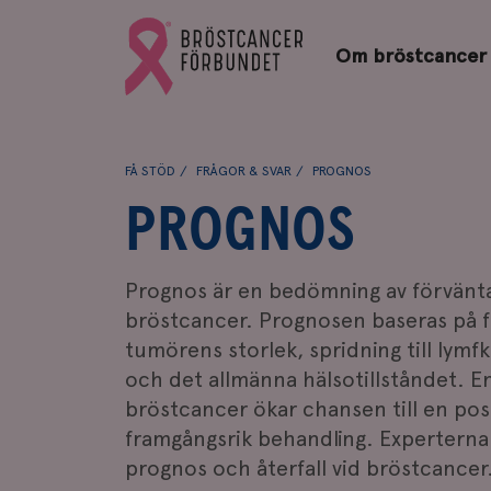
Bröstcancerförbundets
Gå
startsida
Om bröstcancer
till
Bröstcancerförbundets
startsida
FÅ STÖD
FRÅGOR & SVAR
PROGNOS
PROGNOS
Prognos är en bedömning av förväntat
bröstcancer. Prognosen baseras på f
tumörens storlek, spridning till lymf
och det allmänna hälsotillståndet. En
bröstcancer ökar chansen till en pos
framgångsrik behandling. Experterna 
prognos och återfall vid bröstcancer