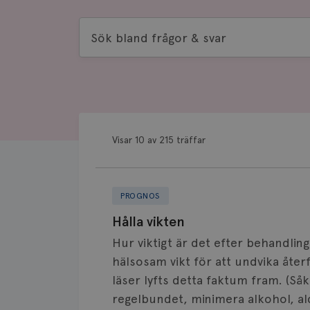
Sök
bland
frågor
&
svar
Visar 10 av 215 träffar
PROGNOS
Hålla vikten
Hur viktigt är det efter behandlin
hälsosam vikt för att undvika återfa
läser lyfts detta faktum fram. (Såk
regelbundet, minimera alkohol, al