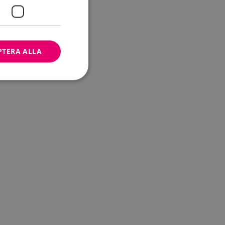
PTERA ALLA
bbplatsen kan inte
ändare.
n är utformad för
av
m-tjänsten för att
 cookie. Det är
banner fungerar