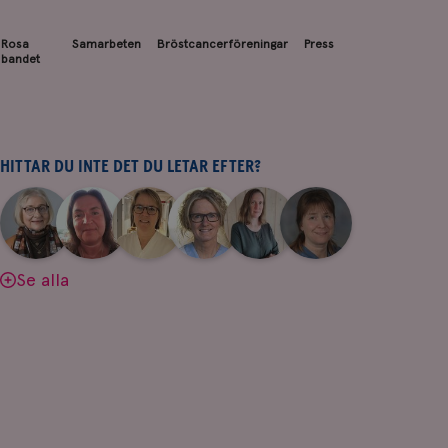
Rosa
Samarbeten
Bröstcancerföreningar
Press
bandet
HITTAR DU INTE DET DU LETAR EFTER?
|
|
|
|
|
|
Aina
Anne
Fredrika
Jeanette
Maria
Yvette
Johnsson
Andersson
Killander
Bäcklund
Edegran
Andersson
Se alla