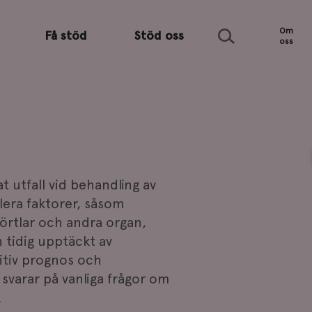
Sök
Om
Få stöd
Stöd oss
oss
 utfall vid behandling av
lera faktorer, såsom
körtlar och andra organ,
 tidig upptäckt av
itiv prognos och
svarar på vanliga frågor om
.