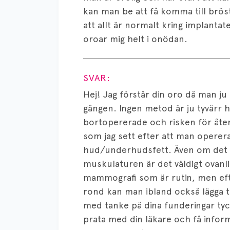
kan man be att få komma till brös
att allt är normalt kring implantat
oroar mig helt i onödan.
Visa svar
SVAR:
Hej! Jag förstår din oro då man j
gången. Ingen metod är ju tyvärr 
bortopererade och risken för återfa
som jag sett efter att man operera
hud/underhudsfett. Även om det 
muskulaturen är det väldigt ovanli
mammografi som är rutin, men efte
rond kan man ibland också lägga 
med tanke på dina funderingar tyc
prata med din läkare och få infor