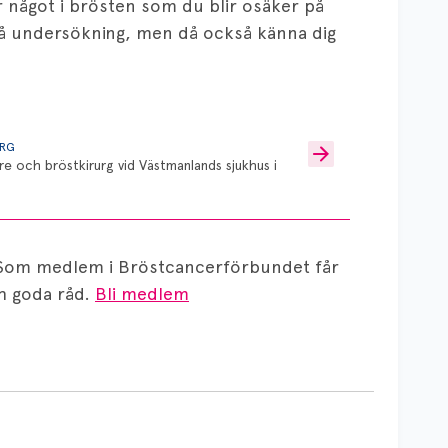
något i brösten som du blir osäker på
å undersökning, men då också känna dig
URG
re och bröstkirurg vid Västmanlands sjukhus i
Som medlem i Bröstcancerförbundet får
 goda råd.
Bli medlem