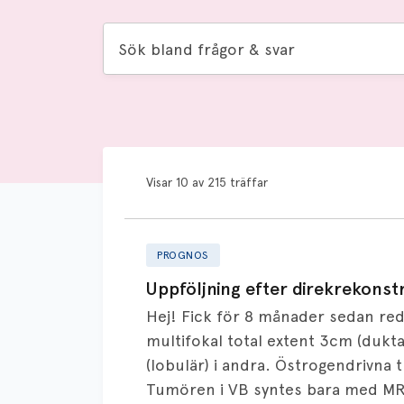
Sök
bland
frågor
&
svar
Visar 10 av 215 träffar
PROGNOS
Uppföljning efter direkrekonst
Hej! Fick för 8 månader sedan red
multifokal total extent 3cm (dukta
(lobulär) i andra. Östrogendrivna 
Tumören i VB syntes bara med MR.