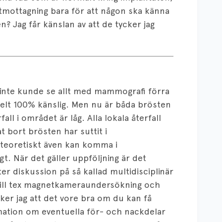
tmottagning bara för att någon ska känna
en? Jag får känslan av att de tycker jag
u inte kunde se allt med mammografi förra
helt 100% känslig. Men nu är båda brösten
ll i området är låg. Alla lokala återfall
t bort brösten har suttit i
teoretiskt även kan komma i
gt. När det gäller uppföljning är det
r diskussion på så kallad multidisciplinär
till tex magnetkameraundersökning och
ker jag att det vore bra om du kan få
mation om eventuella för- och nackdelar