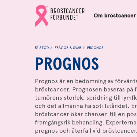
Bröstcancerförbundets
Gå
startsida
Om bröstcancer
till
Bröstcancerförbundets
startsida
FÅ STÖD
FRÅGOR & SVAR
PROGNOS
PROGNOS
Prognos är en bedömning av förväntat
bröstcancer. Prognosen baseras på f
tumörens storlek, spridning till lymf
och det allmänna hälsotillståndet. En
bröstcancer ökar chansen till en pos
framgångsrik behandling. Experterna 
prognos och återfall vid bröstcancer