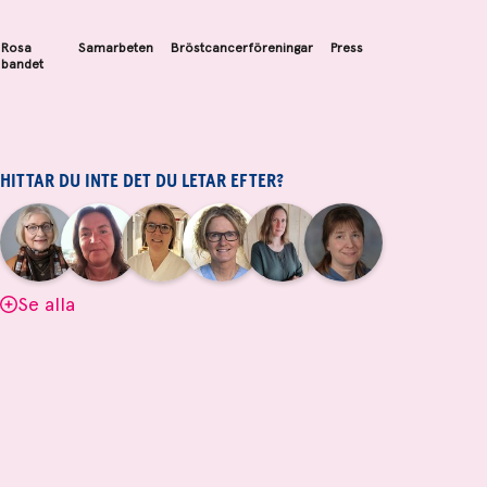
Rosa
Samarbeten
Bröstcancerföreningar
Press
bandet
HITTAR DU INTE DET DU LETAR EFTER?
|
|
|
|
|
|
Aina
Anne
Fredrika
Jeanette
Maria
Yvette
Johnsson
Andersson
Killander
Bäcklund
Edegran
Andersson
Se alla