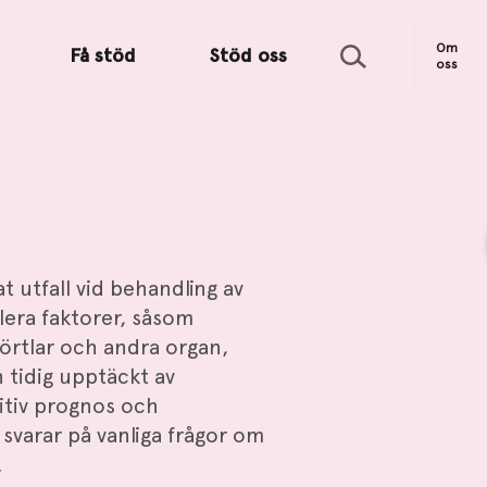
Sök
Om
Få stöd
Stöd oss
oss
 utfall vid behandling av
lera faktorer, såsom
körtlar och andra organ,
 tidig upptäckt av
itiv prognos och
svarar på vanliga frågor om
.