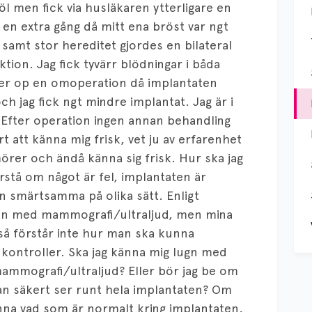
 men fick via husläkaren ytterligare en
a en extra gång då mitt ena bröst var ngt
 samt stor hereditet gjordes en bilateral
ion. Jag fick tyvärr blödningar i båda
er op en omoperation då implantaten
h jag fick ngt mindre implantat. Jag är i
. Efter operation ingen annan behandling
t att känna mig frisk, vet ju av erfarenhet
örer och ändå känna sig frisk. Hur ska jag
örstå om något är fel, implantaten är
ån smärtsamma på olika sätt. Enligt
igen med mammografi/ultraljud, men mina
så förstår inte hur man ska kunna
 kontroller. Ska jag känna mig lugn med
ammografi/ultraljud? Eller bör jag be om
an säkert ser runt hela implantaten? Om
änna vad som är normalt kring implantaten,