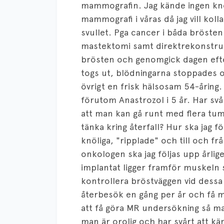
mammografin. Jag kände ingen knöl
mammografi i våras då jag vill koll
svullet. Pga cancer i båda brösten
mastektomi samt direktrekonstrukt
brösten och genomgick dagen eft
togs ut, blödningarna stoppades oc
övrigt en frisk hälsosam 54-åring
förutom Anastrozol i 5 år. Har svår
att man kan gå runt med flera tum
tänka kring återfall? Hur ska jag f
knöliga, "ripplade" och till och fr
onkologen ska jag följas upp årl
implantat ligger framför muskeln 
kontrollera bröstväggen vid dessa
återbesök en gång per år och få m
att få göra MR undersökning så m
man är orolig och har svårt att k