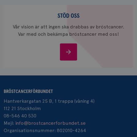
Stöd
_gcl_au
3
Google LLC
oss
STÖD OSS
månad
.brostcancerforbundet.se
Vår vision är att ingen ska drabbas av bröstcancer.
Var med och bekämpa bröstcancer med oss!
Stöd
oss
_pin_unauth
1 år
Pinterest Inc.
.brostcancerforbundet.se
BRÖSTCANCERFÖRBUNDET
Hantverkargatan 25 B, 1 trappa (våning 4)
112 21 Stockholm
08-546 40 530
Mejl:
info@brostcancerforbundet.se
Organisationsnummer: 802010-4264