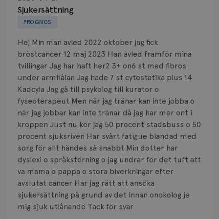
Biopsi
Sjukersättning
PROGNOS
Biverkningar
Hej Min man avled 2022 oktober jag fick
Bröstvårta
bröstcancer 12 maj 2023 Han avled framför mina
tvillingar Jag har haft her2 3+ on6 st med fibros
Knöl
under armhålan Jag hade 7 st cytostatika plus 14
Kadcyla Jag gå till psykolog till kurator o
Läkemedel
fyseoterapeut Men när jag tränar kan inte jobba o
Typ av bröstcancer
när jag jobbar kan inte tränar då jag har mer ont i
kroppen Just nu kör jag 50 procent stadsbuss o 50
Smärta
procent sjuksriven Har svårt fatigue blandad med
sorg för allt händes så snabbt Min dotter har
Prognos
dyslexi o språkstörning o jag undrar för det tuft att
va mama o pappa o stora biverkningar efter
Risker
avslutat cancer Har jag rätt att ansöka
sjukersättning på grund av det Innan onokolog je
Spridd bröstcancer
mig sjuk utlånande Tack för svar