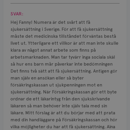
Strålning
Visa svar
Vätska
SVAR:
Hej Fanny! Numera är det svårt att få
sjukersättning i Sverige. För att få sjukersättning
måste det medicinska tillståndet förväntas bestå
livet ut. Ytterligare ett villkor är att man inte skulle
klara av något annat arbete som finns på
arbetsmarknaden. Man tar tyvärr inga sociala skäl
så hur ens barn mår påverkar inte bedömningen
Det finns två sätt att få sjukersättning. Antigen gör
man själv en ansökan eller så byter
försäkringskassan ut sjukpenningen mot en
sjukersättning. När Försäkringskassan gör ett byte
ordnar de ett läkarintyg från den sjukskrivande
läkaren så man behöver inte själv tala med sin
läkare. Mitt förslag är att du börjar med att prata
med din handläggare på Försäkringskassan och hör
vilka möjligheter du har att få sjukersättning. Aina