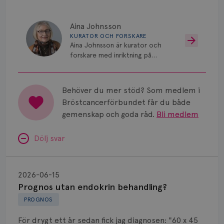
Aina Johnsson
KURATOR OCH FORSKARE
Aina Johnsson är kurator och
forskare med inriktning på
psykosocialt stöd vid cancer.
Behöver du mer stöd? Som medlem i
Bröstcancerförbundet får du både
gemenskap och goda råd.
Bli medlem
Dölj svar
Prognos
utan
2026-06-15
endokrin
Prognos utan endokrin behandling?
behandling?
PROGNOS
För drygt ett år sedan fick jag diagnosen: "60 x 45