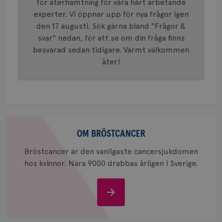
för återhämtning för våra hårt arbetande
4 veck
tilldela
Finns siffror på det?Tar gärna emot tips om vad
experter. Vi öppnar upp för nya frågor igen
generer
som bör kollas upp. Bör jag be om röntgen av hela
klientid
den 17 augusti. Sök gärna bland "Frågor &
i varje 
huvudet eller bara UL av lymfkörtel? Vänligen
webbpla
svar" nedan, för att se om din fråga finns
att berä
Emilia
session
besvarad sedan tidigare. Varmt välkommen
för
åter!
webbpla
_ga_W8VXKBRK9Y
.brostcancerforbundet.se
1 år 1
Denna c
månad
Google A
ar_debug
.pinterest.com
1 år
bevara s
_gid
1 dag
Denna co
Google LLC
Google A
.brostcancerforbundet.se
och uppd
Om
värde fö
bröstcancer
OM BRÖSTCANCER
och anvä
och spår
Bröstcancer är den vanligaste cancersjukdomen
IDE
1 år
Google LLC
hos kvinnor. Nära 9000 drabbas årligen i Sverige.
.doubleclick.net
Om
bröstcancer