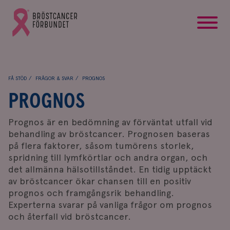
startsida
Gå
till
Bröstcancerförbundets
startsida
FÅ STÖD
FRÅGOR & SVAR
PROGNOS
PROGNOS
Prognos är en bedömning av förväntat utfall vid
behandling av bröstcancer. Prognosen baseras
på flera faktorer, såsom tumörens storlek,
spridning till lymfkörtlar och andra organ, och
det allmänna hälsotillståndet. En tidig upptäckt
av bröstcancer ökar chansen till en positiv
prognos och framgångsrik behandling.
Experterna svarar på vanliga frågor om prognos
och återfall vid bröstcancer.