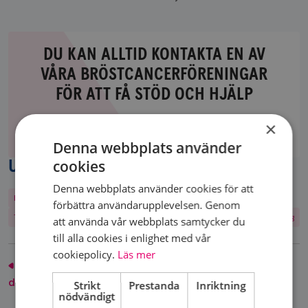
DU KAN ALLTID KONTAKTA EN AV
VÅRA BRÖSTCANCERFÖRENINGAR
FÖR ATT FÅ STÖD OCH HJÄLP
Du
kan
Hitta din lokala bröstcancerförening
×
alltid
och bli medlem!
Denna webbplats använder
kontakta
cookies
UPPTÄCK MER
en
av
Denna webbplats använder cookies för att
Frågor & svar
Gåva
Tillsammans är vi Bröstcancerförbundet
våra
förbättra användarupplevelsen. Genom
bröstcancerföreningar
Täta bröst
Månadsgivare
Återkallad för komletterande undersökning
att använda vår webbplats samtycker du
för
till alla cookies i enlighet med vår
att
cookiepolicy.
Läs mer
Rätten till
Patienternas syn på sina
få
delaktighet
rättigheter
stöd
Strikt
Prestanda
Inriktning
nödvändigt
och