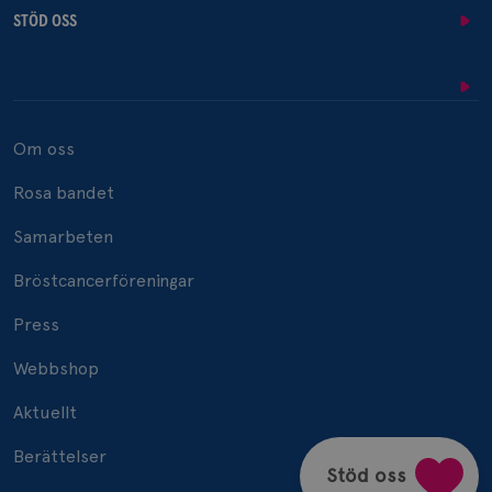
STÖD OSS
_gcl_au
3
Google LLC
månad
.brostcancerforbundet.se
Om oss
Rosa bandet
_pin_unauth
1 år
Pinterest Inc.
Samarbeten
.brostcancerforbundet.se
Bröstcancerföreningar
Press
Webbshop
Aktuellt
Berättelser
Stöd oss