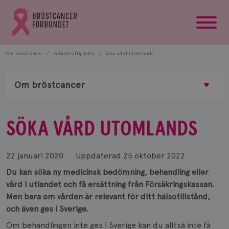
startsida
Gå
till
Bröstcancerförbundets
startsida
Om bröstcancer
Patienträttigheter
Söka vård utomlands
Om bröstcancer
SÖKA VÅRD UTOMLANDS
22 januari 2020
Uppdaterad
25 oktober 2022
Du kan söka ny medicinsk bedömning, behandling eller
vård i utlandet och få ersättning från Försäkringskassan.
Men bara om vården är relevant för ditt hälsotillstånd,
och även ges i Sverige.
Om behandlingen inte ges i Sverige kan du alltså inte få