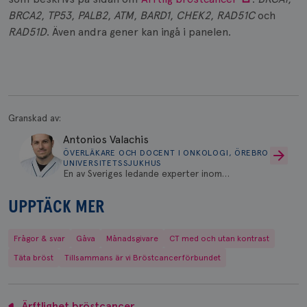
kärnwebbplatsfunktioner som användarinloggning
BRCA2
,
TP53
,
PALB2
,
ATM
,
BARD1
,
CHEK2
,
RAD51C
och
och kontohantering. Webbplatsen kan inte
användas ordentligt utan strikt nödvändiga cookies.
RAD51D
. Även andra gener kan ingå i panelen.
Namn
Leverantör
/
Domän
Utgång
Bes
sessionid
brostcancerforbundet.se
1 år
Den
inl
csrftoken
brostcancerforbundet.se
11
Den
månader
til
4 veckor
web
Granskad av:
för
utf
Antonios Valachis
en 
ÖVERLÄKARE OCH DOCENT I ONKOLOGI, ÖREBRO
typ
UNIVERSITETSSJUKHUS
på 
En av Sveriges ledande experter inom
bröstcancer som arbetar både med patienter
CookieScriptConsent
4 veckor
Den
CookieScript
2 dagar
Coo
och forskning för att utveckla framtidens
.brostcancerforbundet.se
tjä
UPPTÄCK MER
cancervård.
ihå
bes
nöd
Frågor & svar
Gåva
Månadsgivare
CT med och utan kontrast
Scr
Google
fun
Privacy Policy
Täta bröst
Tillsammans är vi Bröstcancerförbundet
Ärftlighet bröstcancer