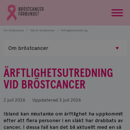
startsida
Gå
till
Bröstcancerförbundets
startsida
Om bröstcancer
Vad är bröstcancer
Ärftlighetsutredning
Om bröstcancer
ÄRFTLIGHETSUTREDNING
VID BRÖSTCANCER
2 juli 2026
Uppdaterad
3 juli 2026
Ibland kan misstanke om ärftlighet ha uppkommit
efter att flera personer i en släkt har drabbats av
cancer. I dessa fall kan det bli aktuellt med en så