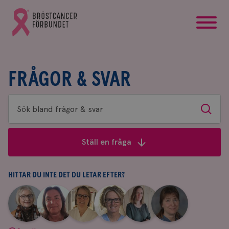
startsida
Gå
till
Bröstcancerförbundets
startsida
FRÅGOR & SVAR
Sök
Sök
bland
frågor
Ställ en fråga
&
svar
HITTAR DU INTE DET DU LETAR EFTER?
|
|
|
|
|
|
Aina
Anne
Fredrika
Jeanette
Maria
Yvette
Johnsson
Andersson
Killander
Bäcklund
Edegran
Andersson