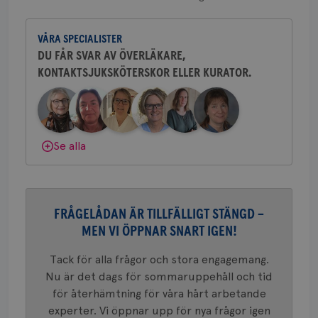
CookieScriptConsent
4 veckor
Den
CookieScript
Yvette Andersson är överläkare
2 dagar
Coo
.brostcancerforbundet.se
och bröstkirurg vid Västmanlands
tjä
ihå
VÅRA SPECIALISTER
sjukhus i Västerås.
bes
DU FÅR SVAR AV ÖVERLÄKARE,
nöd
Scr
Google
KONTAKTSJUKSKÖTERSKOR ELLER KURATOR.
Behöver du mer stöd? Som medlem i
fun
Privacy Policy
Bröstcancerförbundet får du både
gemenskap och goda råd.
Bli medlem
Dölj svar
Se alla
Namn
Leverantör
/
Domän
Utgång
Beskriv
c_rid
.brostcancerforbundet.se
1 dag
Denna c
Namn
Leverantör
/
Domän
Utgån
att mäta
postutsk
YSC
Sessi
Google LLC
om mott
.youtube.com
FRÅGELÅDAN ÄR TILLFÄLLIGT STÄNGD –
länkar i
konverte
MEN VI ÖPPNAR SNART IGEN!
webbpla
VISITOR_PRIVACY_METADATA
5
YouTube
_gat_UA-1577937-
.brostcancerforbundet.se
1
Detta är
månad
.youtube.com
Tack för alla frågor och stora engagemang.
37
minut
cookie s
4 veck
Google A
Nu är det dags för sommaruppehåll och tid
mönster
för återhämtning för våra hårt arbetande
innehåll
identite
experter. Vi öppnar upp för nya frågor igen
eller we