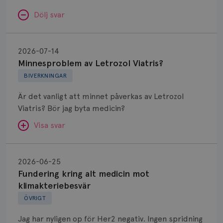
Dölj svar
Minnesproblem
av
2026-07-14
Letrozol
Minnesproblem av Letrozol Viatris?
Viatris?
BIVERKNINGAR
Är det vanligt att minnet påverkas av Letrozol
Viatris? Bör jag byta medicin?
Visa svar
Fundering
kring
SVAR:
2026-06-25
alt
Fundering kring alt medicin mot
Hej. Oavsett vilken hormonsänkande behandling
medicin
klimakteriebesvär
(men även cytostatika) man får så kan en del
mot
ÖVRIGT
uppleva negativ påverkan på minnet. Prata din
klimakteriebesvär
läkare och hör om ni kanske kan byta till annat
Jag har nyligen op för Her2 negativ. Ingen spridning