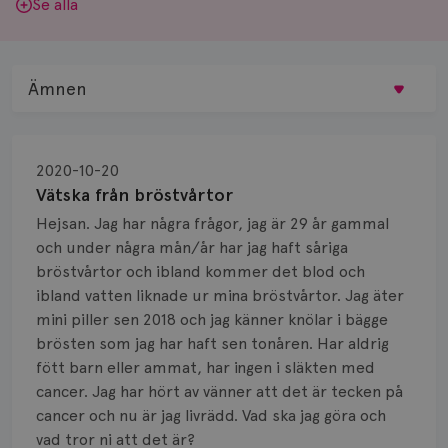
Se alla
Ämnen
Behandling
2020-10-20
Biopsi
Vätska från bröstvårtor
Hejsan. Jag har några frågor, jag är 29 år gammal
Biverkningar
och under några mån/år har jag haft såriga
bröstvårtor och ibland kommer det blod och
Bröstvårta
ibland vatten liknade ur mina bröstvårtor. Jag äter
Knöl
mini piller sen 2018 och jag känner knölar i bägge
brösten som jag har haft sen tonåren. Har aldrig
Läkemedel
fött barn eller ammat, har ingen i släkten med
cancer. Jag har hört av vänner att det är tecken på
Typ av bröstcancer
cancer och nu är jag livrädd. Vad ska jag göra och
vad tror ni att det är?