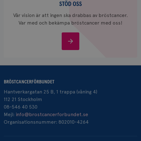
oss
värde fö
STÖD OSS
och anvä
och spår
Vår vision är att ingen ska drabbas av bröstcancer.
Var med och bekämpa bröstcancer med oss!
IDE
1 år
Google LLC
.doubleclick.net
Stöd
oss
_gcl_au
3
Google LLC
månad
.brostcancerforbundet.se
BRÖSTCANCERFÖRBUNDET
Hantverkargatan 25 B, 1 trappa (våning 4)
112 21 Stockholm
08-546 40 530
Mejl:
info@brostcancerforbundet.se
Organisationsnummer: 802010-4264
_pin_unauth
1 år
Pinterest Inc.
.brostcancerforbundet.se