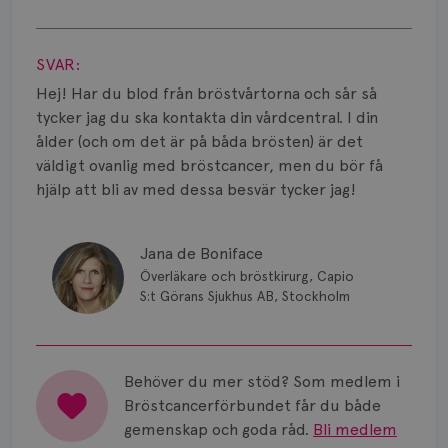
Smärta
Visa svar
Prognos
SVAR:
Risker
Hej! Har du blod från bröstvårtorna och sår så
tycker jag du ska kontakta din vårdcentral. I din
Spridd bröstcancer
ålder (och om det är på båda brösten) är det
väldigt ovanlig med bröstcancer, men du bör få
Strålning
hjälp att bli av med dessa besvär tycker jag!
Vätska
Jana de Boniface
Överläkare och bröstkirurg, Capio
S:t Görans Sjukhus AB, Stockholm
Behöver du mer stöd? Som medlem i
Bröstcancerförbundet får du både
gemenskap och goda råd.
Bli medlem