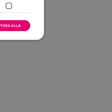
PTERA ALLA
bbplatsen kan inte
ändare.
n är utformad för
av
m-tjänsten för att
 cookie. Det är
banner fungerar