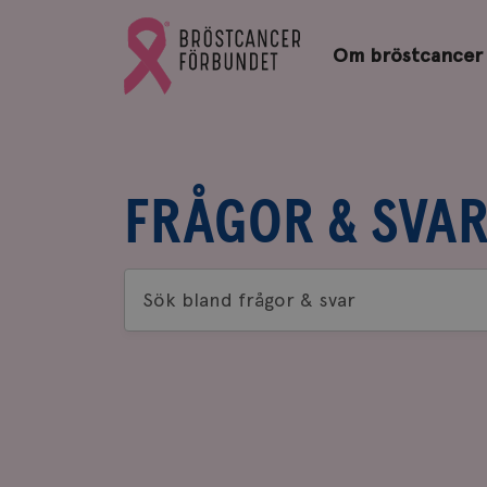
Bröstcancerförbundets
Gå
startsida
Om bröstcancer
till
Bröstcancerförbundets
startsida
FRÅGOR & SVA
Sök
bland
frågor
&
svar