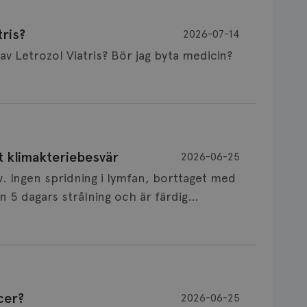
ris?
2026-07-14
Är det vanligt att minnet påverkas av Letrozol Viatris? Bör jag byta medicin?
de behandling (men även cytostatika) man
t klimakteriebesvär
2026-06-25
påverkan på minnet. Prata din läkare och
v. Ingen spridning i lymfan, borttaget med
nnat märke eller annan aromatashämmare.
 5 dagars strålning och är färdig
s först, för att se att besvären blir
 sin vårdgivare som har all information om
allningar, nedstämdhet, humörskiftnigar.
v till östrogenet mot
älp mot klimakteriebesvär, hur bra den
cer?
2026-06-25
NSVARIG