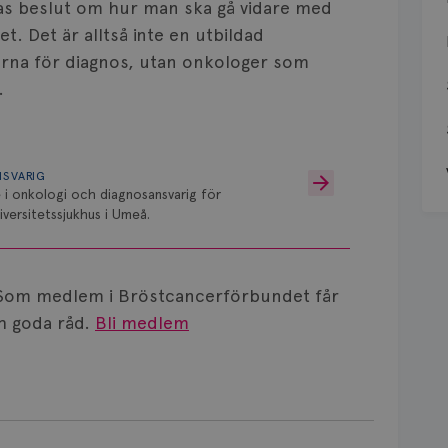
tas beslut om hur man ska gå vidare med
t. Det är alltså inte en utbildad
rna för diagnos, utan onkologer som
.
NSVARIG
 i onkologi och diagnosansvarig för
versitetssjukhus i Umeå.
Som medlem i Bröstcancerförbundet får
 goda råd.
Bli medlem