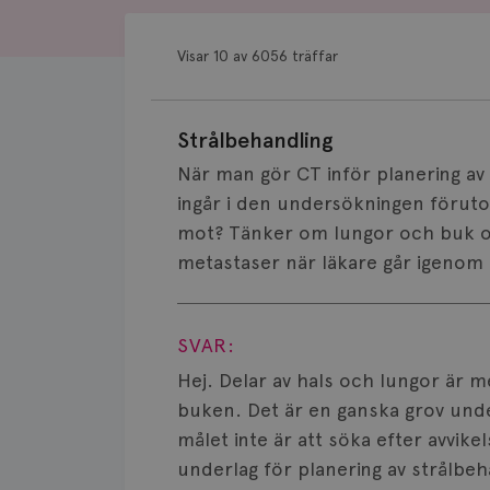
Visar 10 av 6056 träffar
Strålbehandling
När man gör CT inför planering av 
ingår i den undersökningen föruto
mot? Tänker om lungor och buk 
metastaser när läkare går igenom 
Visa svar
SVAR:
Hej. Delar av hals och lungor är m
buken. Det är en ganska grov und
målet inte är att söka efter avvik
underlag för planering av strålbe