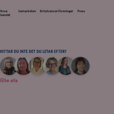
Rosa
Samarbeten
Bröstcancerföreningar
Press
bandet
HITTAR DU INTE DET DU LETAR EFTER?
|
|
|
|
|
|
Aina
Anne
Fredrika
Jeanette
Maria
Yvette
Johnsson
Andersson
Killander
Bäcklund
Edegran
Andersson
Se alla