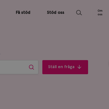
Sök
Om
Få stöd
Stöd oss
oss
R
Ställ en fråga
Sök