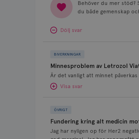
Behöver du mer stöd? 
du både gemenskap och
Dölj svar
Minnesproblem
av
BIVERKNINGAR
Letrozol
Minnesproblem av Letrozol Viat
Viatris?
Visa svar
Fundering
SVAR:
kring
ÖVRIGT
alt
Hej. Oavsett vilken hormonsänkan
Fundering kring alt medicin mo
medicin
får så kan en del uppleva negativ 
Jag har nyligen op för Her2 negati
mot
hör om ni kanske kan byta till a