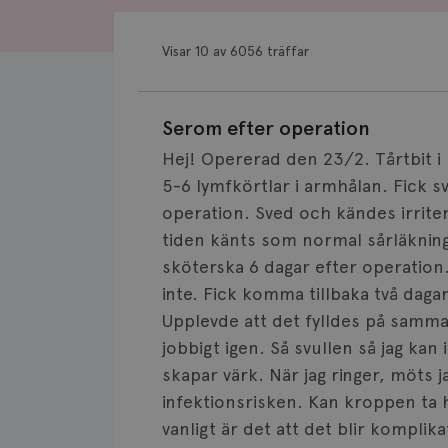
Visar 10 av 6056 träffar
Serom efter operation
Hej! Opererad den 23/2. Tårtbit i
5-6 lymfkörtlar i armhålan. Fick 
operation. Sved och kändes irriter
tiden känts som normal sårläkning.
sköterska 6 dagar efter operatio
inte. Fick komma tillbaka två dag
Upplevde att det fylldes på samma
jobbigt igen. Så svullen så jag ka
skapar värk. När jag ringer, möts ja
infektionsrisken. Kan kroppen ta
vanligt är det att det blir kompl