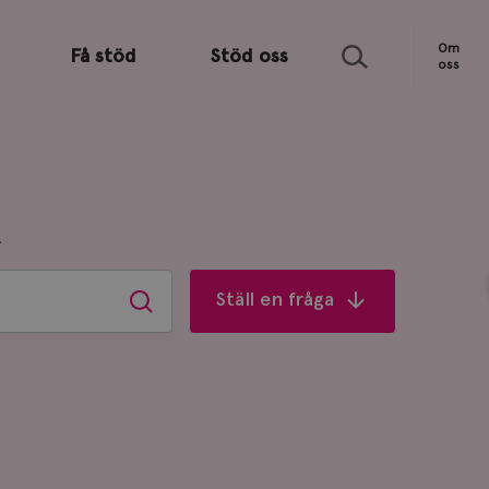
Sök
Om
Få stöd
Stöd oss
oss
R
Ställ en fråga
Sök