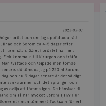
2023-03-07
 höger bröst och om jag uppfattade rätt
svullnad och Serom ca 4-5 dagar efter
at i armhålan. Såret i bröstet har hela
 Fick komma in till Kirurgen och träffa
n. Man tvättade och tejpade men tömde
ar senare, då tömdes jag på 220ml Serom.
 dag och nu 3 dagar senare är det väldigt
n inte sänka armen och det spränger och
g av ovilja att tömma igen. De hänvisar till
 hand om så här mycket Serom själv? Hur
ikationer när man tömmer? Tacksam för ert