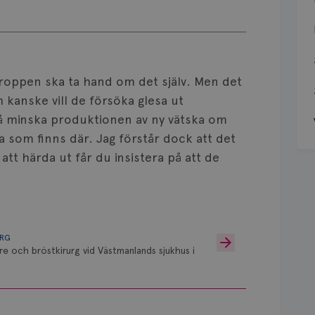
 kroppen ska ta hand om det själv. Men det
h kanske vill de försöka glesa ut
å minska produktionen av ny vätska om
ka som finns där. Jag förstår dock att det
 att härda ut får du insistera på att de
URG
re och bröstkirurg vid Västmanlands sjukhus i