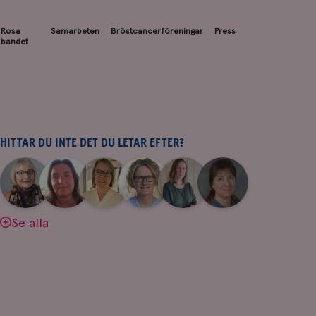
Rosa
Samarbeten
Bröstcancerföreningar
Press
bandet
HITTAR DU INTE DET DU LETAR EFTER?
|
|
|
|
|
|
Aina
Anne
Fredrika
Jeanette
Maria
Yvette
Johnsson
Andersson
Killander
Bäcklund
Edegran
Andersson
Se alla