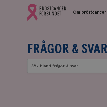
Bröstcancerförbundets
Gå
startsida
Om bröstcancer
till
Bröstcancerförbundets
startsida
FRÅGOR & SVA
Sök
bland
frågor
&
svar