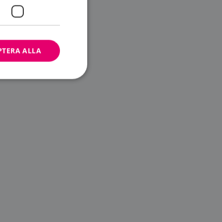
PTERA ALLA
bbplatsen kan inte
ändare.
n är utformad för
av
m-tjänsten för att
 cookie. Det är
banner fungerar