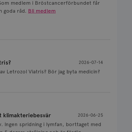
Som medlem i Bröstcancerförbundet får
 goda råd.
Bli medlem
ris?
2026-07-14
Är det vanligt att minnet påverkas av Letrozol Viatris? Bör jag byta medicin?
de behandling (men även cytostatika) man
t klimakteriebesvär
2026-06-25
påverkan på minnet. Prata din läkare och
v. Ingen spridning i lymfan, borttaget med
nnat märke eller annan aromatashämmare.