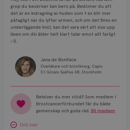
Smärta
grop du beskriver kan bero på. Bedömer du att
Prognos
det är en indragning av huden som t ex blir mer
påtagligt när du lyfter armen, och om det finns en
Risker
underliggande knöl, kan det vara värt att visa upp
(även om din ålder helt klart talar emot allt farligt
Spridd bröstcancer
:-)).
Strålning
Jana de Boniface
Vätska
Överläkare och bröstkirurg, Capio
S:t Görans Sjukhus AB, Stockholm
Behöver du mer stöd? Som medlem i
Bröstcancerförbundet får du både
gemenskap och goda råd.
Bli medlem
Dölj svar