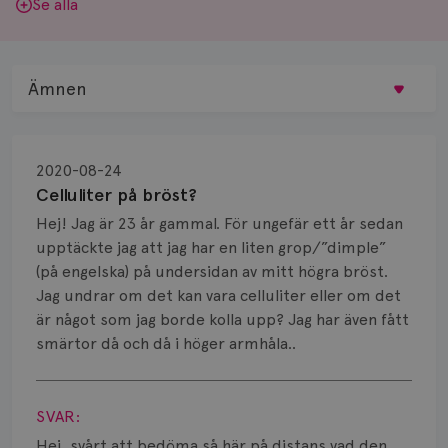
Se alla
Ämnen
Behandling
2020-08-24
Biopsi
Celluliter på bröst?
Hej! Jag är 23 år gammal. För ungefär ett år sedan
Biverkningar
upptäckte jag att jag har en liten grop/”dimple”
(på engelska) på undersidan av mitt högra bröst.
Bröstvårta
Jag undrar om det kan vara celluliter eller om det
Knöl
är något som jag borde kolla upp? Jag har även fått
smärtor då och då i höger armhåla..
Läkemedel
Visa svar
Typ av bröstcancer
SVAR:
Hej, svårt att bedöma så här på distans vad den