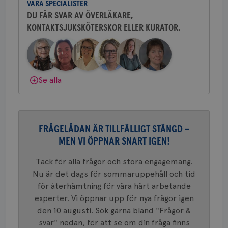
.brostcancerforbundet.se
VÅRA SPECIALISTER
sjukhus i Västerås.
tjä
ihå
DU FÅR SVAR AV ÖVERLÄKARE,
bes
KONTAKTSJUKSKÖTERSKOR ELLER KURATOR.
nöd
Behöver du mer stöd? Som medlem i
Scr
Google
Bröstcancerförbundet får du både
fun
Privacy Policy
gemenskap och goda råd.
Bli medlem
Dölj svar
Se alla
Namn
Leverantör
/
Domän
Utgång
Beskriv
c_rid
.brostcancerforbundet.se
1 dag
Denna c
Namn
Leverantör
/
Domän
Utgån
att mäta
postutsk
FRÅGELÅDAN ÄR TILLFÄLLIGT STÄNGD –
YSC
Sessi
Google LLC
om mott
.youtube.com
MEN VI ÖPPNAR SNART IGEN!
länkar i
konverte
webbpla
Tack för alla frågor och stora engagemang.
VISITOR_PRIVACY_METADATA
5
YouTube
_gat_UA-1577937-
.brostcancerforbundet.se
1
Detta är
månad
.youtube.com
Nu är det dags för sommaruppehåll och tid
37
minut
cookie s
4 veck
Google A
för återhämtning för våra hårt arbetande
mönster
experter. Vi öppnar upp för nya frågor igen
innehåll
identite
den 10 augusti. Sök gärna bland "Frågor &
eller we
sig till.
svar" nedan, för att se om din fråga finns
_gat-ka