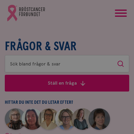
startsida
Gå
till
Bröstcancerförbundets
startsida
FRÅGOR & SVAR
Sök
Sök
bland
frågor
Ställ en fråga
&
svar
HITTAR DU INTE DET DU LETAR EFTER?
|
|
|
|
|
|
Aina
Anne
Fredrika
Jeanette
Maria
Yvette
Johnsson
Andersson
Killander
Bäcklund
Edegran
Andersson