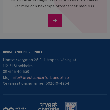
Vår vision är att ingen ska drabbas av bröstcancer.
och anvä
och spår
Var med och bekämpa bröstcancer med oss!
IDE
1 år
Google LLC
.doubleclick.net
Stöd
oss
BRÖSTCANCERFÖRBUNDET
_gcl_au
3
Google LLC
månad
.brostcancerforbundet.se
Hantverkargatan 25 B, 1 trappa (våning 4)
112 21 Stockholm
08-546 40 530
Mejl:
info@brostcancerforbundet.se
Organisationsnummer: 802010-4264
_pin_unauth
1 år
Pinterest Inc.
.brostcancerforbundet.se