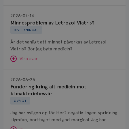
Minnesproblem
av
2026-07-14
Letrozol
Minnesproblem av Letrozol Viatris?
Viatris?
BIVERKNINGAR
Är det vanligt att minnet påverkas av Letrozol
Viatris? Bör jag byta medicin?
Visa svar
Fundering
kring
SVAR:
2026-06-25
alt
Fundering kring alt medicin mot
Hej. Oavsett vilken hormonsänkande behandling
medicin
klimakteriebesvär
(men även cytostatika) man får så kan en del
mot
ÖVRIGT
uppleva negativ påverkan på minnet. Prata din
klimakteriebesvär
läkare och hör om ni kanske kan byta till annat
Jag har nyligen op för Her2 negativ. Ingen spridning
märke eller annan aromatashämmare. Det kan ofta
i lymfan, borttaget med god marginal. Jag har
vara bra att ha en paus först, för att se att
genomgått en 5 dagars strålning och är färdig