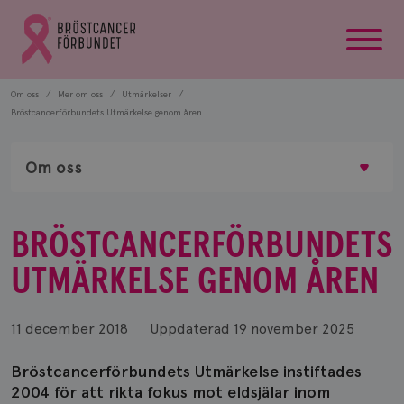
startsida
Gå
till
Bröstcancerförbundets
startsida
Om oss
Mer om oss
Utmärkelser
Bröstcancerförbundets Utmärkelse genom åren
Om oss
BRÖSTCANCERFÖRBUNDETS
UTMÄRKELSE GENOM ÅREN
11 december 2018
Uppdaterad
19 november 2025
Bröstcancerförbundets Utmärkelse instiftades
2004 för att rikta fokus mot eldsjälar inom