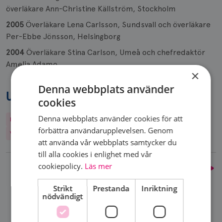
överläkare Ann-Christine Källström, Stockholm
2005
Överläkare Lena Carlsson, Sundsvall och överläkare
Per-Ebbe Jönsson, Helsingborg
2004
Överläkare Stina Carlson, Umeå och chefredaktör
Amelia Adamo
×
Denna webbplats använder
UPPTÄCK MER
cookies
Denna webbplats använder cookies för att
Frågor & svar
Spridd bröstcancer
Täta bröst
Lymfsystemet
förbättra användarupplevelsen. Genom
Vi finansierar bröstcancerforskning
Vad är bröstcancer
att använda vår webbplats samtycker du
till alla cookies i enlighet med vår
cookiepolicy.
Läs mer
Årets Bröstsjuksköterska genom åren
Strikt
Prestanda
Inriktning
nödvändigt
DELA SIDA