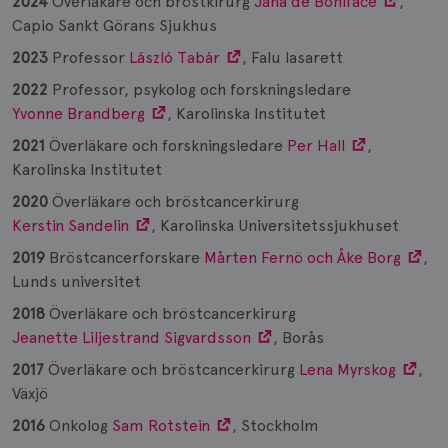
2024
Överläkare och bröstkirurg
Jana de Boniface
,
Capio Sankt Görans Sjukhus
2023
Professor
László Tabár
, Falu lasarett
2022
Professor, psykolog och forskningsledare
Yvonne Brandberg
, Karolinska Institutet
2021
Överläkare och forskningsledare
Per Hall
,
Karolinska Institutet
2020
Överläkare och bröstcancerkirurg
Kerstin Sandelin
, Karolinska Universitetssjukhuset
2019
Bröstcancerforskare
Mårten Fernö och Åke Borg
,
Lunds universitet
2018
Överläkare och bröstcancerkirurg
Jeanette Liljestrand Sigvardsson
, Borås
2017
Överläkare och bröstcancerkirurg
Lena Myrskog
,
Växjö
2016
Onkolog
Sam Rotstein
, Stockholm