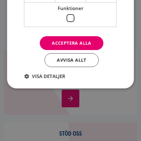
Funktioner
ACCEPTERA ALLA
Om
AVVISA ALLT
bröstcancer
OM BRÖSTCANCER
Bröstcancer är den vanligaste cancersjukdomen
VISA DETALJER
hos kvinnor. Nära 9000 drabbas årligen i Sverige.
Om
Strikt nödvändigt
Prestanda
Inriktning
bröstcancer
Funktioner
Strikt nödvändiga kakor tillåter
Stöd
kärnwebbplatsfunktioner som användarinloggning
och kontohantering. Webbplatsen kan inte
oss
STÖD OSS
användas ordentligt utan strikt nödvändiga cookies.