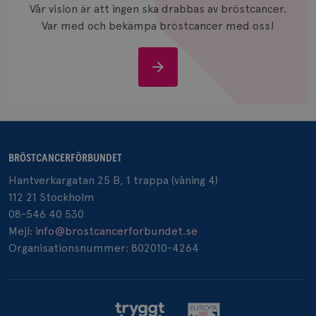
Vår vision är att ingen ska drabbas av bröstcancer.
Namn
Leverantör
/
Domän
Utgång
Bes
Var med och bekämpa bröstcancer med oss!
sessionid
brostcancerforbundet.se
1 år
Den
inl
csrftoken
brostcancerforbundet.se
11
Den
Stöd
månader
til
oss
4 veckor
web
för
utf
en 
typ
på 
CookieScriptConsent
4 veckor
Den
CookieScript
BRÖSTCANCERFÖRBUNDET
2 dagar
Coo
.brostcancerforbundet.se
tjä
Hantverkargatan 25 B, 1 trappa (våning 4)
ihå
bes
112 21 Stockholm
nöd
Scr
08-546 40 530
Google
fun
Privacy Policy
Mejl:
info@brostcancerforbundet.se
Organisationsnummer: 802010-4264
Namn
Leverantör
/
Domän
Utgång
Beskriv