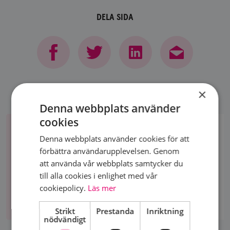
DELA SIDA
×
Denna webbplats använder
Om
cookies
bröstcancer
OM BRÖSTCANCER
Denna webbplats använder cookies för att
Bröstcancer är den vanligaste cancersjukdomen
förbättra användarupplevelsen. Genom
hos kvinnor. Nära 9000 drabbas årligen i Sverige.
att använda vår webbplats samtycker du
till alla cookies i enlighet med vår
cookiepolicy.
Läs mer
Om
bröstcancer
Strikt
Prestanda
Inriktning
nödvändigt