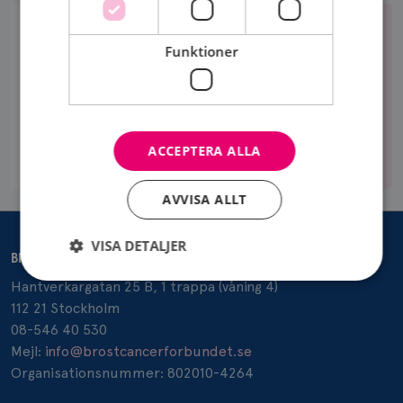
Stöd
oss
STÖD OSS
Funktioner
Vår vision är att ingen ska drabbas av bröstcancer.
Var med och bekämpa bröstcancer med oss!
Stöd
ACCEPTERA ALLA
oss
AVVISA ALLT
VISA DETALJER
BRÖSTCANCERFÖRBUNDET
Hantverkargatan 25 B, 1 trappa (våning 4)
112 21 Stockholm
Strikt nödvändigt
Prestanda
Inriktning
08-546 40 530
Funktioner
Mejl:
info@brostcancerforbundet.se
Organisationsnummer: 802010-4264
Strikt nödvändiga kakor tillåter
kärnwebbplatsfunktioner som användarinloggning