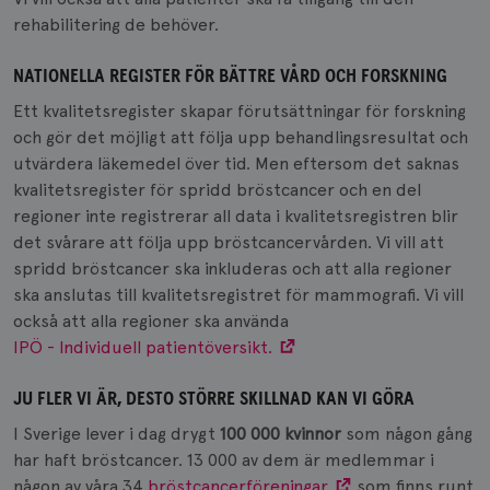
rehabilitering de behöver.
NATIONELLA REGISTER FÖR BÄTTRE VÅRD OCH FORSKNING
Ett kvalitetsregister skapar förutsättningar för forskning
och gör det möjligt att följa upp behandlingsresultat och
utvärdera läkemedel över tid. Men eftersom det saknas
kvalitetsregister för spridd bröstcancer och en del
regioner inte registrerar all data i kvalitetsregistren blir
det svårare att följa upp bröstcancervården. Vi vill att
spridd bröstcancer ska inkluderas och att alla regioner
ska anslutas till kvalitetsregistret för mammografi. Vi vill
också att alla regioner ska använda
IPÖ - Individuell patientöversikt.
JU FLER VI ÄR, DESTO STÖRRE SKILLNAD KAN VI GÖRA
I Sverige lever i dag drygt
100 000 kvinnor
som någon gång
har haft bröstcancer. 13 000 av dem är medlemmar i
någon av våra 34
bröstcancerföreningar
som finns runt