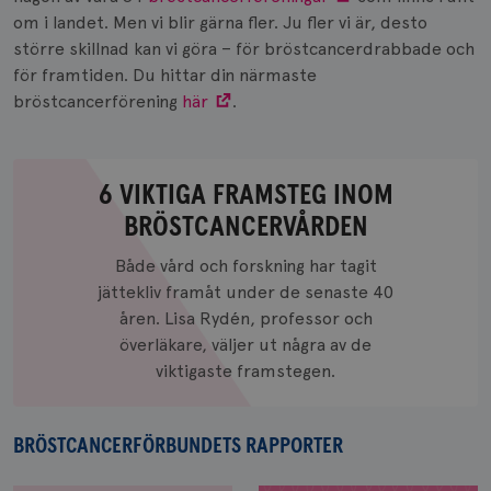
om i landet. Men vi blir gärna fler. Ju fler vi är, desto
större skillnad kan vi göra – för bröstcancerdrabbade och
för framtiden. Du hittar din närmaste
bröstcancerförening
här
.
6 VIKTIGA FRAMSTEG INOM
BRÖSTCANCERVÅRDEN
Både vård och forskning har tagit
jättekliv framåt under de senaste 40
6
åren. Lisa Rydén, professor och
viktiga
överläkare, väljer ut några av de
framsteg
viktigaste framstegen.
inom
bröstcancervården
BRÖSTCANCERFÖRBUNDETS RAPPORTER