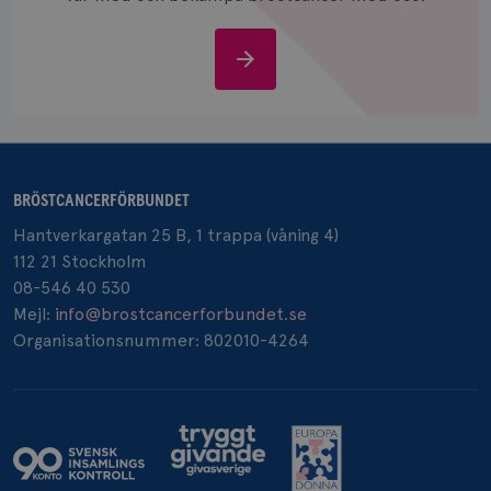
Stöd
oss
_pin_unauth
1 år
Pinterest Inc.
.brostcancerforbundet.se
BRÖSTCANCERFÖRBUNDET
Hantverkargatan 25 B, 1 trappa (våning 4)
112 21 Stockholm
08-546 40 530
Mejl:
info@brostcancerforbundet.se
Organisationsnummer: 802010-4264