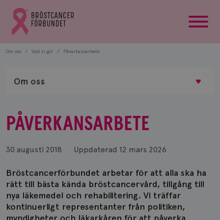
startsida
Gå
till
Bröstcancerförbundets
startsida
Om oss
Vad vi gör
Påverkansarbete
Om oss
PÅVERKANSARBETE
30 augusti 2018
Uppdaterad
12 mars 2026
Bröstcancerförbundet arbetar för att alla ska ha
rätt till bästa kända bröstcancervård, tillgång till
nya läkemedel och rehabilitering. Vi träffar
kontinuerligt representanter från politiken,
myndigheter och läkarkåren för att påverka