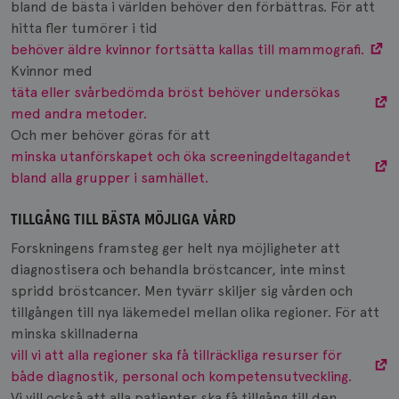
bland de bästa i världen behöver den förbättras. För att
hitta fler tumörer i tid
behöver äldre kvinnor fortsätta kallas till mammografi.
Kvinnor med
täta eller svårbedömda bröst behöver undersökas
med andra metoder.
Och mer behöver göras för att
minska utanförskapet och öka screeningdeltagandet
bland alla grupper i samhället.
TILLGÅNG TILL BÄSTA MÖJLIGA VÅRD
Forskningens framsteg ger helt nya möjligheter att
diagnostisera och behandla bröstcancer, inte minst
spridd bröstcancer. Men tyvärr skiljer sig vården och
tillgången till nya läkemedel mellan olika regioner. För att
minska skillnaderna
vill vi att alla regioner ska få tillräckliga resurser för
både diagnostik, personal och kompetensutveckling.
Vi vill också att alla patienter ska få tillgång till den