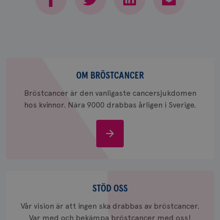
webbpla
att berä
session
för
webbpla
_ga_W8VXKBRK9Y
.brostcancerforbundet.se
1 år 1
Denna c
månad
Google A
ar_debug
.pinterest.com
1 år
bevara s
Om
bröstcancer
OM BRÖSTCANCER
_gid
1 dag
Denna co
Google LLC
Google A
.brostcancerforbundet.se
och uppd
Bröstcancer är den vanligaste cancersjukdomen
värde fö
och anvä
hos kvinnor. Nära 9000 drabbas årligen i Sverige.
och spår
IDE
1 år
Google LLC
Om
.doubleclick.net
bröstcancer
Stöd
oss
STÖD OSS
Vår vision är att ingen ska drabbas av bröstcancer.
_gcl_au
3
Google LLC
månad
.brostcancerforbundet.se
Var med och bekämpa bröstcancer med oss!